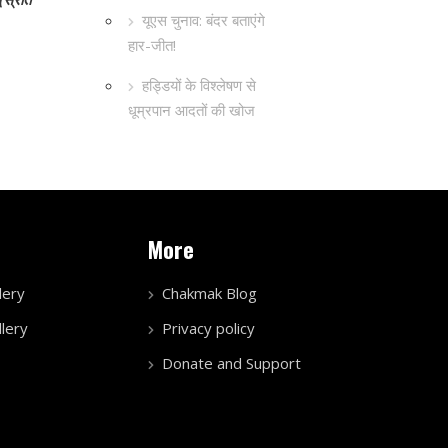
यूएस चुनाव: बंदर बताएंगे
हार-जीत!
हड्डियों के विश्लेषण से
धूम्रपान आदतों की खोज
More
lery
Chakmak Blog
lery
Privacy policy
Donate and Support