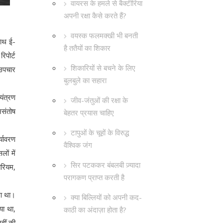
वायरस के हमले से बैक्टीरिया
अपनी रक्षा कैसे करते हैं?
वयस्क फलमक्खी भी बनती
साथ ई-
है ततैयों का शिकार
िपोर्ट
शिकारियों से बचने के लिए
 उपचार
बुलबुले का सहारा
यंत्रण
जीव-जंतुओं की रक्षा के
असंतोष
बेहतर प्रयास चाहिए
टापुओं के चूहों के विरुद्ध
्यावरण
वैश्विक जंग
ों में
सिर पटककर बंबलबी ज़्यादा
ैरियम,
परागकण प्राप्त करती है
ुआ था।
क्या बिल्लियों को अपनी कद-
ा था,
काठी का अंदाज़ा होता है?
हीं की