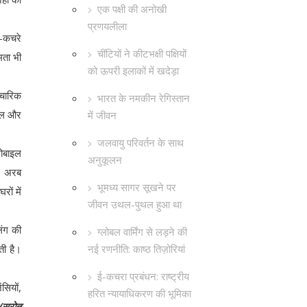
एक पक्षी की अनोखी
प्रणयलीला
ई-कचरे
चींटियों ने कीटभक्षी पक्षियों
मता भी
को ऊपरी इलाकों में खदेड़ा
चारिक
भारत के नमकीन रेगिस्तान
ूजल और
में जीवन
जलवायु परिवर्तन के साथ
मोबाइल
अनुकूलन
82 अरब
भूमध्य सागर सूखने पर
ों में
जीवन उथल-पुथल हुआ था
िंग की
ग्लोबल वार्मिंग से लड़ने की
नई रणनीति: काष्ठ तिज़ोरियां
ती है।
ई-कचरा प्रबंधन: राष्ट्रीय
सियों,
हरित न्यायाधिकरण की भूमिका
(स्रोत