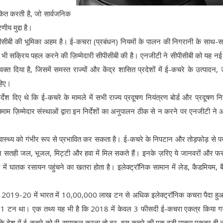
ित करती है, जो सार्वजनिक
ीय मुद्दा है।
ं सीपीसीबी की भूमिका अहम है। ई-कचरा (प्रबंधन) नियमों के पालन की निगरानी के साथ-
ु भी सक्रिय पहल करने की ज़िम्मेदारी सीपीसीबी की है। एनजीटी ने सीपीसीबी को यह नई र
 दिया है, जिसमें समस्त राज्यों और केंद्र शासित प्रदेशों में ई-कचरे के उत्पादन,
ाहिए।
ेश दिए थे कि ई-कचरे के मामले में सभी राज्य प्रदूषण नियंत्रण बोर्ड और प्रदूषण नि
 तमाम ज़िम्मेदार संस्थाओं द्वारा इन निर्देशों का अनुपालन ठीक से न करने पर एनजीटी ने 
वास्थ्य को गंभीर रूप से प्रभावित कर सकता है। ई-कचरे के निपटान और तोड़फोड़ से पर
सतही जल, भूजल, मिट्टी और हवा में मिल सकते हैं। इनके ज़रिए ये जानवरों और फसल
में घातक रसायन पहुंचने का खतरा होता है। इलेक्ट्रॉनिक सामान में लेड, कैडमियम, ब
 है कि 2019-20 में भारत में 10,00,000 लाख टन से अधिक इलेक्ट्रॉनिक कचरा पैदा ह
न था। एक तथ्य यह भी है कि 2018 में केवल 3 फीसदी ई-कचरा एकत्र किया गय
ेश में ई-कचरे को री-सायकल करना तो दूर, इस कचरे की एक बड़ी मात्रा एकत्र ही न