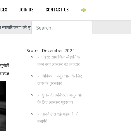
BLOGS ETC.
RCES
JOIN US
CONTACT US
Search
ित न्यायाधिकरण की भूमिका
Srote - December 2024
एड्स: सामाजिक-वैज्ञानिक
काम बना लास्कर का हकदार
चुनौती
अध्यक्ष
चिकित्सा अनुसंधान के लिए
लास्कर पुरस्कार
बुनियादी चिकित्सा अनुसंधान
के लिए लास्कर पुरस्कार
मानवीकृत चूहे महामारी से
बचाएंगे