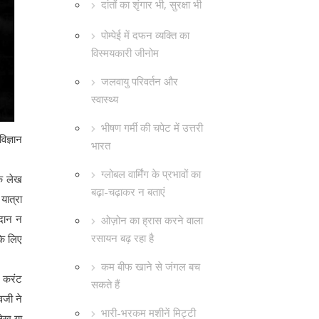
दांतों का शृंगार भी, सुरक्षा भी
पोम्पेई में दफन व्यक्ति का
विस्मयकारी जीनोम
जलवायु परिवर्तन और
स्वास्थ्य
भीषण गर्मी की चपेट में उत्तरी
िज्ञान
भारत
ग्लोबल वार्मिंग के प्रभावों का
के लेख
बढ़ा-चढ़ाकर न बताएं
यात्रा
गदान न
ओज़ोन का ह्रास करने वाला
रसायन बढ़ रहा है
के लिए
कम बीफ खाने से जंगल बच
ऑन करंट
सकते हैं
वजी ने
भारी-भरकम मशीनें मिट्टी
लेख या