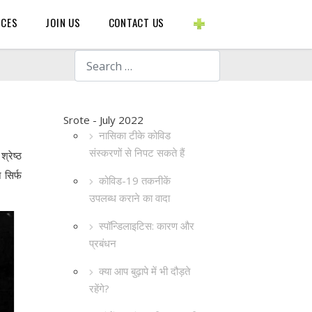
BLOGS ETC.
RCES
JOIN US
CONTACT US
Search
Srote - July 2022
नासिका टीके कोविड
संस्करणों से निपट सकते हैं
्रेष्ठ
 सिर्फ
कोविड-19 तकनीकें
उपलब्ध कराने का वादा
स्पॉन्डिलाइटिस: कारण और
प्रबंधन
क्या आप बुढ़ापे में भी दौड़ते
रहेंगे?