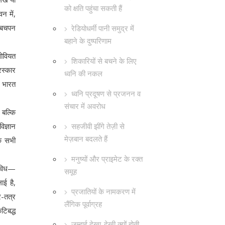
को क्षति पहुंचा सकती हैं
न में,
का बचपन
रेडियोधर्मी पानी समुद्र में
बहाने के दुष्परिणाम
सोवियत
शिकारियों से बचने के लिए
रस्कार
ध्वनि की नकल
, भारत
ध्वनि प्रदूषण से प्रजनन व
संचार में अवरोध
 बल्कि
सहजीवी झींगे तेज़ी से
िज्ञान
मेज़बान बदलते हैं
के सभी
मनुष्यों और प्राइमेट के रक्त
नाविध—
समूह
ाई है,
प्रजातियों के नामकरण में
र-तत्र
लैंगिक पूर्वाग्रह
टिबद्ध
जम्हाई देखा-देखी क्यों होती