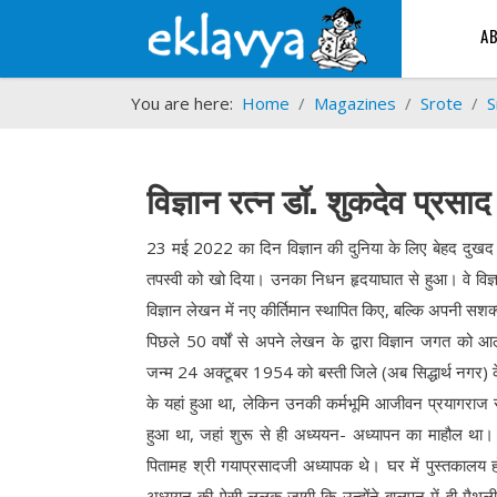
A
You are here:
Home
Magazines
Srote
S
विज्ञान रत्न डॉ. शुकदेव प्रसा
23 मई 2022 का दिन विज्ञान की दुनिया के लिए बेहद दुखद ख
तपस्वी को खो दिया। उनका निधन हृदयाघात से हुआ। वे विज्ञान क
विज्ञान लेखन में नए कीर्तिमान स्थापित किए, बल्कि अपनी सशक
पिछले 50 वर्षों से अपने लेखन के द्वारा विज्ञान जगत को
जन्म 24 अक्टूबर 1954 को बस्ती जिले (अब सिद्धार्थ नगर) के 
के यहां हुआ था, लेकिन उनकी कर्मभूमि आजीवन प्रयागराज र
हुआ था, जहां शुरू से ही अध्ययन- अध्यापन का माहौल था।
पितामह श्री गयाप्रसादजी अध्यापक थे। घर में पुस्तकालय 
अध्ययन की ऐसी ललक जागी कि उन्होंने बालपन में ही मैथली