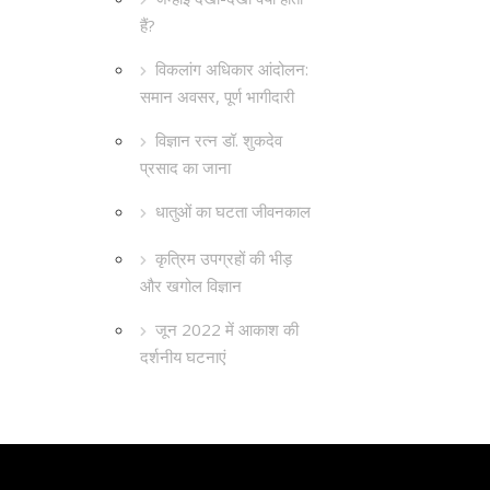
हैं?
विकलांग अधिकार आंदोलन:
समान अवसर, पूर्ण भागीदारी
विज्ञान रत्न डॉ. शुकदेव
प्रसाद का जाना
धातुओं का घटता जीवनकाल
कृत्रिम उपग्रहों की भीड़
और खगोल विज्ञान
जून 2022 में आकाश की
दर्शनीय घटनाएं