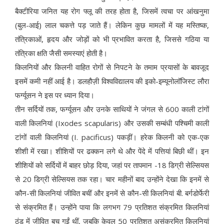
बैक्टीरिया जनित यह रोग फ्लू की तरह होता है, जिसमें त्वचा पर आंखनुमा
(बुल-आई) लाल चकत्ते पड़ जाते हैं। लेकिन कुछ मामलों में यह मस्तिष्क,
तंत्रिकाओं, हृदय और जोड़ों को भी प्रभावित करता है, जिससे गठिया या
तंत्रिका क्षति जैसी समस्याएं होती है।
किलनियों और किलनी वाहित रोगों से निपटने के तमाम प्रयासों के बावजूद
इसमें कमी नहीं आई है। डलहौज़ी विश्वविद्यालय की इको-इम्यूनोलॉजिस्ट लौरा
फर्ग्यूसन ने इस पर ध्यान दिया।
तीन सर्दियों तक, फर्ग्यूसन और उनके साथियों ने जंगल से 600 काली टांगों
वाली किलनियां (Ixodes scapularis) और उसकी सम्बंधी पश्चिमी काली
टांगों वाली किलनियां (I. pacificus) पकड़ीं। हरेक किलनी को एक-एक
शीशी में रखा। शीशियों पर ढक्कन लगे थे और पेंदे में पत्तियां बिछी थीं। इन
शीशियों को सर्दियों में बाहर छोड़ दिया, जहां पर तापमान -18 डिग्री सेल्सियस
से 20 डिग्री सेल्सियस तक रहा। चार महीनों बाद उन्होंने देखा कि इनमें से
कौन-सी किलनियां जीवित बचीं और इनमें से कौन-सी किलनियां बी. बर्गडोर्फेरी
से संक्रमित हैं। उन्होंने पाया कि लगभग 79 प्रतिशत संक्रमित किलनियां
ठंड में जीवित बच गईं थीं, जबकि केवल 50 प्रतिशत असंक्रमित किलनियां