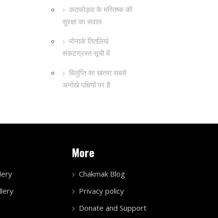
कठफोड़वा के मस्तिष्क की
सुरक्षा का सवाल
मोनार्क तितलियां
संकटग्रस्त सूची में
विलुप्ति का खतरा सबसे
अनोखे पक्षियों पर है
More
lery
Chakmak Blog
lery
Privacy policy
Donate and Support