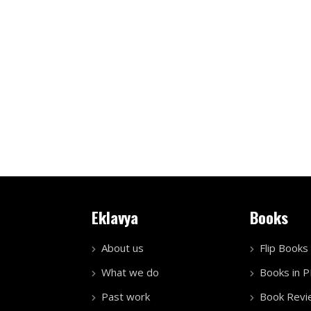
Eklavya
Books
About us
Flip Books
What we do
Books in 
Past work
Book Revi