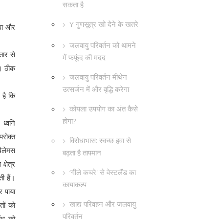
सकता है
Y गुणसूत्र खो देने के खतरे
ाया और
जलवायु परिवर्तन को थामने
तार से
में फफूंद की मदद
ी। ठीक
जलवायु परिवर्तन मीथेन
उत्सर्जन में और वृद्धि करेगा
 है कि
कोयला उपयोग का अंत कैसे
होगा?
 ध्वनि
परोक्त
विरोधाभास: स्वच्छ हवा से
थैलेमस
बढ़ता है तापमान
्षेत्र
‘गीले कचरे' से वेस्टलैंड का
ी हैं।
कायाकल्प
र पाया
खाद्य परिवहन और जलवायु
तों को
परिवर्तन
ंध को