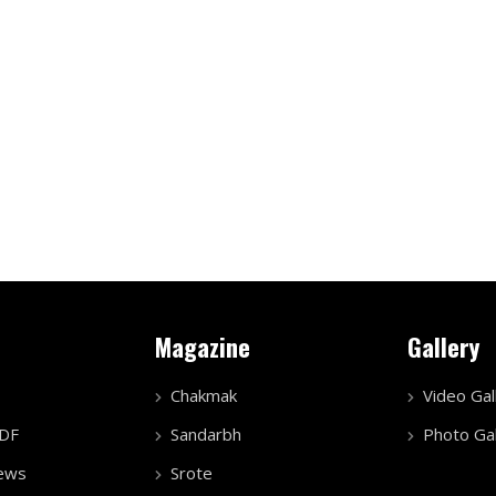
Magazine
Gallery
Chakmak
Video Gal
PDF
Sandarbh
Photo Gal
ews
Srote