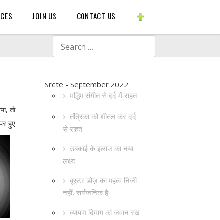
BLOGS ETC.
RCES
JOIN US
CONTACT US
Search
Srote - September 2022
मद्धिम संगीत से दर्द में राहत
या, तो
तंत्रिका को शीतल कर दर्द
पर हुए
से राहत
उबकाई के इलाज का नया
लक्ष्य
बूस्टर डोज़ का महत्व निजी
नहीं, सार्वजनिक है
व्यायाम दिमाग को जवान रख