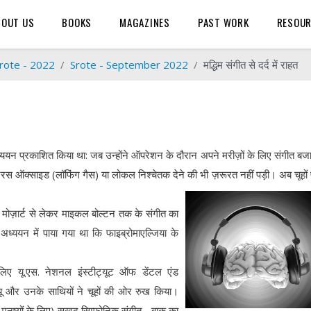
BOUT US
BOOKS
MAGAZINES
PAST WORK
RESOU
rote - 2022
Srote - September 2022
मद्धिम संगीत से दर्द में राहत
्ययन प्रकाशित किया था: जब उन्होंने ऑपरेशन के दौरान अपने मरीज़ों के लिए संगीत बजा
रस ऑक्साइड (लॉफिंग गैस) या लोकल निश्चेतक देने की भी ज़रूरत नहीं पड़ी। अब चूहों 
मोज़ार्ट से लेकर माइकल बोल्टन तक के संगीत का
ध्ययन में पाया गया था कि फाइब्रोमाएल्जिया के
।
े लिए यू.एस. नेशनल इंस्टीट्यूट ऑफ डेंटल एंड
ियू और उनके साथियों ने चूहों की ओर रुख किया।
म मनुष्यों के लिए) सुखद सिम्फोनिक संगीत - बाक का