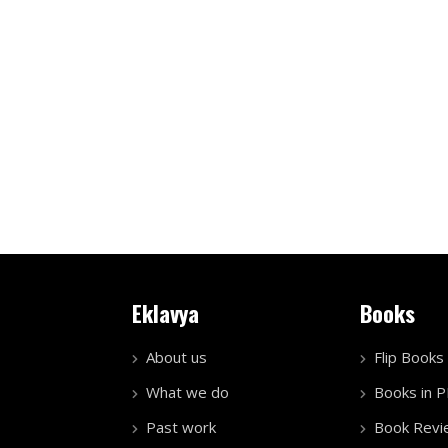
Eklavya
Books
About us
Flip Books
What we do
Books in 
Past work
Book Revi