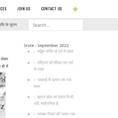
BLOGS ETC.
RCES
JOIN US
CONTACT US
Search
पत्ति के सुराग
Srote - September 2022
मद्धिम संगीत से दर्द में राहत
े लेकर
तंत्रिका को शीतल कर दर्द
ही में
से राहत
उबकाई के इलाज का नया
लक्ष्य
बूस्टर डोज़ का महत्व निजी
नहीं, सार्वजनिक है
व्यायाम दिमाग को जवान रख