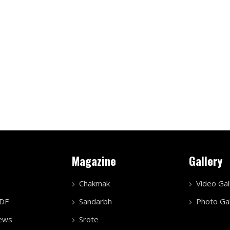
Magazine
Gallery
Chakmak
Video Gal
PDF
Sandarbh
Photo Gal
ews
Srote