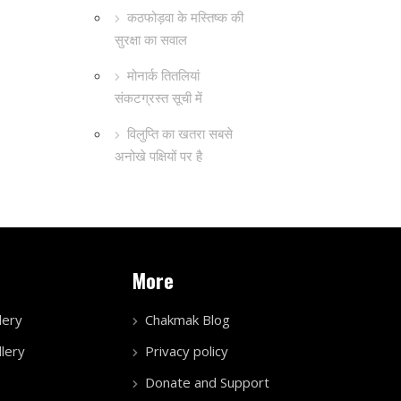
कठफोड़वा के मस्तिष्क की
सुरक्षा का सवाल
मोनार्क तितलियां
संकटग्रस्त सूची में
विलुप्ति का खतरा सबसे
अनोखे पक्षियों पर है
More
lery
Chakmak Blog
lery
Privacy policy
Donate and Support