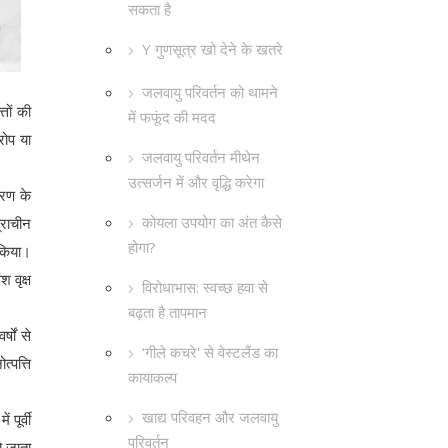
सकता है
Y गुणसूत्र खो देने के खतरे
जलवायु परिवर्तन को थामने
तों की
में फफूंद की मदद
रोप या
जलवायु परिवर्तन मीथेन
उत्सर्जन में और वृद्धि करेगा
करण के
कोयला उपयोग का अंत कैसे
्राचीन
होगा?
 किया।
 वृक्ष
विरोधाभास: स्वच्छ हवा से
बढ़ता है तापमान
षों से
‘गीले कचरे' से वेस्टलैंड का
्पत्ति
कायाकल्प
खाद्य परिवहन और जलवायु
 पूर्वी
परिवर्तन
हो जाता