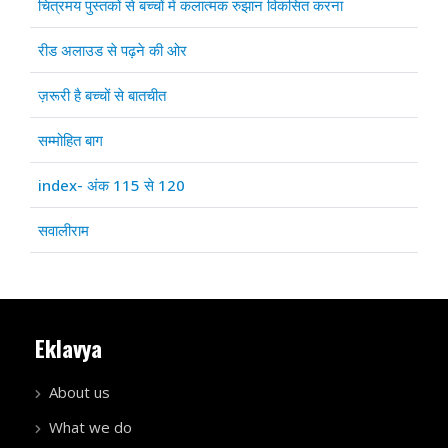
चित्रमय पुस्तकों से बच्चों में कलात्मक रुझान विकसित करना
रीड अलाउड से पढ़ने की ओर
ज़रूरी है बच्चों से बातचीत
सम्मोहित बाग
index- अंक 115 से 120
सवालीराम
Eklavya
About us
What we do