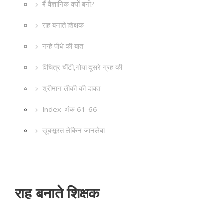
मैं वैज्ञानिक क्यों बनी?
राह बनाते शिक्षक
नन्हे पौधे की बात
विचित्र चींटी,गोया दूसरे ग्रह की
श्रीमान लीकी की दावत
Index-अंक 61-66
खूबसूरत लेकिन जानलेवा
राह बनाते शिक्षक