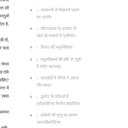
ारत की
उपकरणों से बिखरती ऊष्मा
स्तुओं
का उपयोग
ता है,
कीटनाशक के उपयोग से
पहले ही मच्छरों में प्रतिरोध
ही तो,
किराए की मधुमक्खियां
से चला
मधुमक्खियों की क्षति से जुड़ी
ा संभव
हैं गंभीर समस्याएं
ह तर्क
तालाबंदी में गोरैया ने अपना
चाहिए?
गीत बदला
ना में
 खाद्य
वुडरैट के घोंसलों में
एंटीबायोटिक निर्माता बैक्टीरिया
यवस्था
हाथियों की मृत्यु का कारण
सायनोबैक्टीरिया!
 कृषि-