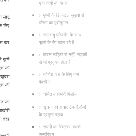
मृदा तत्वों का खनन
पृथ्वी के डिजिटल जुड़वां से
ा लागू
मौसम का पूर्वानुमान
के लिए
जलवायु परिवर्तन के साथ
फूलों के रंग बदल रहे हैं
प्त कर
केवल गाड़ियों से नहीं, सड़कों
 कृषि
से भी प्रदूषण होता है
ारण को
कोविड-19 के लिए वार्म
 खुदरा
वैक्सीन
ारण की
चर्चित वनस्पति गिलोय
भाव का
सूचना एवं संचार टेक्नॉलॉजी
माखोरी
के प्रमुख पड़ाव
इस तरह
सपनों का विश्लेषण करते
एल्गोरिदम
स्थायी