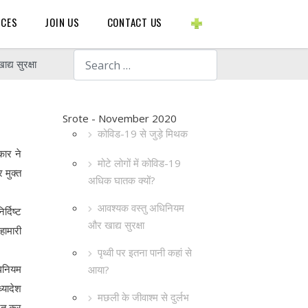
BLOGS ETC.
RCES
JOIN US
CONTACT US
Search
्य सुरक्षा
Srote - November 2020
कोविड-19 से जुड़े मिथक
कार ने
मोटे लोगों में कोविड-19
 मुक्त
अधिक घातक क्यों?
आवश्यक वस्तु अधिनियम
्दिष्ट
और खाद्य सुरक्षा
हामारी
पृथ्वी पर इतना पानी कहां से
धिनियम
आया?
्यादेश
मछली के जीवाश्म से दुर्लभ
रित कर