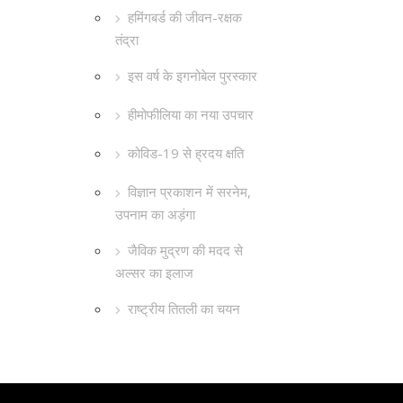
हमिंगबर्ड की जीवन-रक्षक
तंद्रा
इस वर्ष के इगनोबेल पुरस्कार
हीमोफीलिया का नया उपचार
कोविड-19 से ह्रदय क्षति
विज्ञान प्रकाशन में सरनेम,
उपनाम का अड़ंगा
जैविक मुद्रण की मदद से
अल्सर का इलाज
राष्ट्रीय तितली का चयन