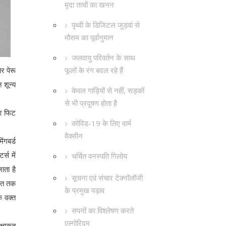
मृदा तत्वों का खनन
पृथ्वी के डिजिटल जुड़वां से
मौसम का पूर्वानुमान
जलवायु परिवर्तन के साथ
फूलों के रंग बदल रहे हैं
र पेरू
 शून्य
केवल गाड़ियों से नहीं, सड़कों
से भी प्रदूषण होता है
ार फिट
कोविड-19 के लिए वार्म
वैक्सीन
ंगबर्ड
्स में
चर्चित वनस्पति गिलोय
ाता है
सूचना एवं संचार टेक्नॉलॉजी
िशत तक
के प्रमुख पड़ाव
े वक्त
सपनों का विश्लेषण करते
एल्गोरिदम
्षाकृत