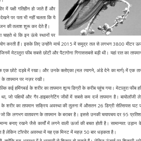
 में पक्षी गतिहीन हो जाते हैं और
ं देखने पर पता भी नहीं चलता कि ये
ोजन की तलाश शुरू कर देते हैं।
ा चाहते थे कि इन ऊंचे स्थानों पर
उपयोग करती हैं। इसके लिए उन्होंने मार्च 2015 में समुद्र तल से लगभग 3800 मीटर ऊप
ं, जिनमें मेटालुरा फीब सबसे छोटी और पैटागोना गिगाससबसे बड़ी थी। यहां रात का तापमान
के एक छोटे दड़बे में रखा। और उनके क्लोएका (मल त्यागने, अंडे देने का मार्ग) में एक त
शरीर के तापमान पर नज़र रखी।
 बल्कि कई हमिंगबर्ड के शरीर का तापमान शून्य डिग्री के करीब पहुंच गया। मेटालुरा फीब हमि
, जो पक्षियों और गैर-हाइबरनेटिंग जीवों में सबसे कम दर्ज तापमान है। बायोलॉजी लेटर
र्ड्स के शरीर का तापमान सक्रिय अवस्था की तुलना में औसतन 26 डिग्री सेल्सियस घट ज
), जो कि लगभग वातावरण के तापमान के बराबर है। इससे उनकी चयापचय दर 95 प्रत
्य बनाए रखने जैसे कार्यों में लगने वाली ऊर्जा की बचत होती है। सामान्यत: उड़ान क
 है लेकिन टॉरपोर अवस्था में यह एक मिनट में महज़ 50 बार धड़कता है।
 है, क्योंकि इस अवस्था में वे आसानी से शिकार हो सकते हैं। लेकिन ऊंचाई पर शिकारी अपेक