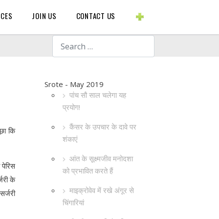
BLOGS ETC.
RCES
JOIN US
CONTACT US
Search
Srote - May 2019
पांच सौ साल चलेगा यह
प्रयोग!
कैंसर के उपचार के दावे पर
ूछा कि
शंकाएं
आंत के सूक्ष्मजीव मनोदशा
 पेरिस
को प्रभावित करते हैं
जरी के
माइक्रोवेव में रखे अंगूर से
सर्जरी
चिंगारियां