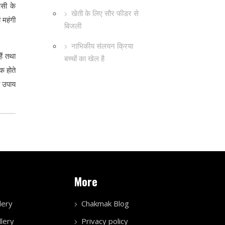
इसी के
खेती के लिए सौर फीडर से
 महंगी
बिजली
नाभिकीय संलयन क्रिया
ैं तथा
बच्चों का खेल है
क होते
ा उपाय
More
lery
Chakmak Blog
lery
Privacy policy