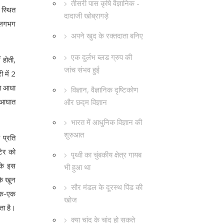
तीसरी पास कृषि वैज्ञानिक -
 स्थित
दादाजी खोब्रागड़े
ष लगभग
अपने खुद के रक्तदाता बनिए
एक दुर्लभ ब्लड ग्रुप की
 होती,
जांच संभव हुई
 में 2
का आधा
विज्ञान, वैज्ञानिक दृष्टिकोण
े आघात
और छद्म विज्ञान
भारत में आधुनिक विज्ञान की
शुरुआत
 प्रति
टेर को
पृथ्वी का चुंबकीय क्षेत्र गायब
 कि इस
भी हुआ था
कि खून
सौर मंडल के दूरस्थ पिंड की
 एक-एक
खोज
ता है।
क्या चांद के चांद हो सकते