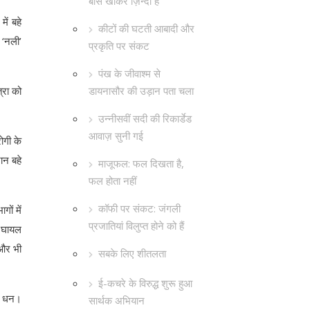
बांस खाकर ज़िन्दा है
ें बहे
कीटों की घटती आबादी और
 ‘नली’
प्रकृति पर संकट
पंख के जीवाश्म से
डायनासौर की उड़ान पता चला
्रा को
उन्नीसवीं सदी की रिकार्डेड
आवाज़ सुनी गई
ोगी के
ान बहे
माजूफल: फल दिखता है,
फल होता नहीं
कॉफी पर संकट: जंगली
ों में
प्रजातियां विलुप्त होने को हैं
ं घायल
 और भी
सबके लिए शीतलता
ई-कचरे के विरुद्ध शुरू हुआ
है धन।
सार्थक अभियान