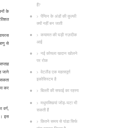
हैं?
नों के
पेंग्विन के अंडों की कुल्फी
्रतिशत
क्यों नहीं बन जाती
कयामत की घड़ी नज़दीक
 वायरस
आई
ाणु से
नई कोयला खदान खोलने
पर रोक
सप्ताह
वेटलैंड एक महत्वपूर्ण
ह जाने
इकोसिस्टम है
ा सकता
जमा कर
बिल्ली की सफाई का रहस्य
मधुमक्खियां जोड़-घटा भी
 वर्ग,
सकती हैं
है। इस
कितने समय से पांडा सिर्फ