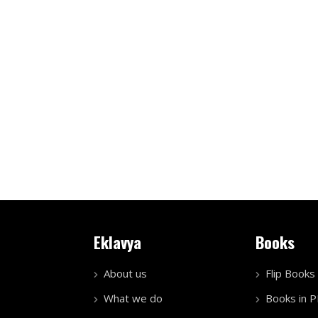
Eklavya
Books
About us
Flip Books
What we do
Books in 