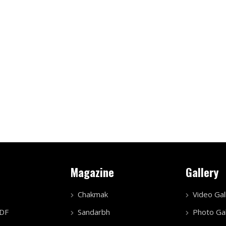
Magazine
Gallery
Chakmak
Video Gal
PDF
Sandarbh
Photo Gal