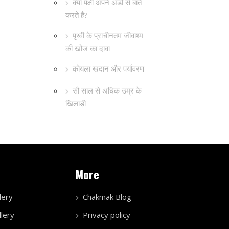
क्या पक्षी अपने अंडों से बातें
करते हैं?
पृथ्वी के प्राचीनतम जीवाश्म
की खोज का दावा
कोयला खदान और पर्यावरण
सौ साल से अधिक उम्र के
खिलाड़ी
More
lery
Chakmak Blog
lery
Privacy policy