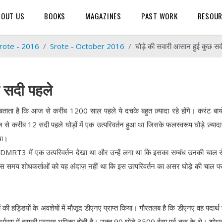
BOUT US
BOOKS
MAGAZINES
PAST WORK
RESOU
rote - 2016
Srote - October 2016
घोड़े की सवारी आसान हुई कुछ सद
 सदी पहले
 बताता है कि आज से करीब 1200 साल पहले ये दचके बहुत ज़्यादा रहे होंगे। करंट बा
से करीब 12 सदी पहले घोड़ों में एक उत्परिवर्तन हुआ था जिसके फलस्वरूप घोड़े ज़्या
था।
जीन DMRT3 में एक उत्परिवर्तन देखा था और उन्हें लगा था कि इसका सम्बंध उनकी चाल स
उस समय शोधकर्ताओं को यह अंदाज़ नहीं था कि इस उत्परिवर्तन का असर घोड़े की चाल प
ी हड्डियों के अवशेषों में मौजूद डीएनए प्राप्त किया। गौरतलब है कि डीएनए वह पदार्थ ह
र्धारण में इसकी प्रमुख भूमिका होती है। उक्त 90 घोड़े 3500 ईसा पूर्व तक के थे। शोधक