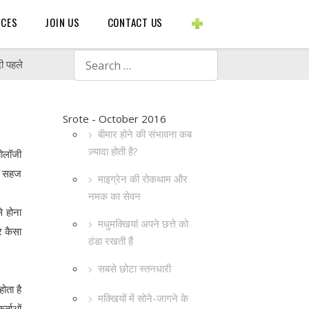
BLOGS ETC.
RCES
JOIN US
CONTACT US
Search
ी पहले
Srote - October 2016
बीमार होने की संभावना कब
ज़्यादा होती है?
योलॉजी
दा सहज
माइग्रेन की रोकथाम और
नमक का सेवन
े होना
मधुमक्खियां अपने छत्ते को
र कैसा
ठंडा रखती हैं
सबसे छोटा स्तनधारी
ोता है
मक्खियों में सोने-जागने के
र्ताओं