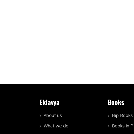
Eklavya
Books
About us
Flip Books
What we do
Books in 