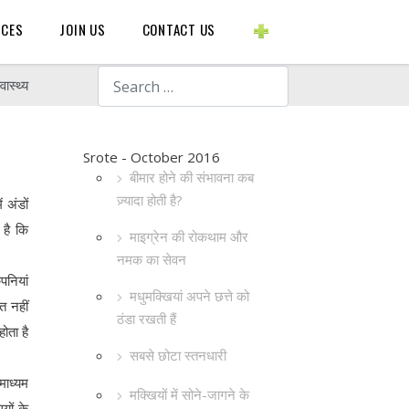
BLOGS ETC.
RCES
JOIN US
CONTACT US
Search
ास्थ्य
Srote - October 2016
बीमार होने की संभावना कब
ज़्यादा होती है?
 अंडों
 है कि
माइग्रेन की रोकथाम और
नमक का सेवन
पनियां
मधुमक्खियां अपने छत्ते को
त नहीं
ठंडा रखती हैं
ोता है
सबसे छोटा स्तनधारी
माध्यम
मक्खियों में सोने-जागने के
यों के