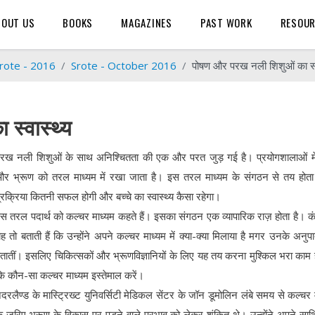
BOUT US
BOOKS
MAGAZINES
PAST WORK
RESOU
rote - 2016
Srote - October 2016
पोषण और परख नली शिशुओं का स्व
स्वास्थ्य
रख नली शिशुओं के साथ अनिश्चितता की एक और परत जुड़ गई है। प्रयोगशालाओं में
र भ्रूण को तरल माध्यम में रखा जाता है। इस तरल माध्यम के संगठन से तय होता
्रक्रिया कितनी सफल होगी और बच्चे का स्वास्थ्य कैसा रहेगा।
स तरल पदार्थ को कल्चर माध्यम कहते हैं। इसका संगठन एक व्यापारिक राज़ होता है। कं
ह तो बताती हैं कि उन्होंने अपने कल्चर माध्यम में क्या-क्या मिलाया है मगर उनके अनुपा
तातीं। इसलिए चिकित्सकों और भ्रूणविज्ञानियों के लिए यह तय करना मुश्किल भरा काम ह
ि कौन-सा कल्चर माध्यम इस्तेमाल करें।
ेदरलैण्ड के मास्ट्रिख्ट युनिवर्सिटी मेडिकल सेंटर के जॉन डूमोलिन लंबे समय से कल्चर 
े ज़रिए भ्रूण के विकास पर पड़ने वाले प्रभाव को लेकर शंकित थे। उन्होंने अपने साथि