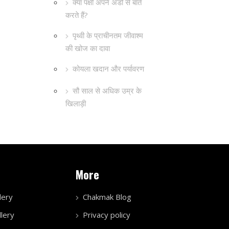
क्या पक्षी अपने अंडों से बातें
करते हैं?
पृथ्वी के प्राचीनतम जीवाश्म
की खोज का दावा
कोयला खदान और पर्यावरण
सौ साल से अधिक उम्र के
खिलाड़ी
More
lery
Chakmak Blog
lery
Privacy policy