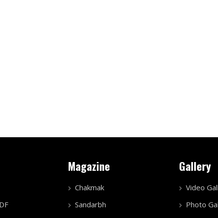
Magazine
Gallery
Chakmak
Video Gal
PDF
Sandarbh
Photo Gal