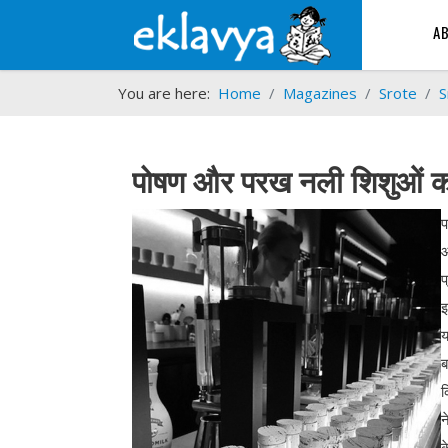
A
You are here:
Home
Magazines
Srote
S
पोषण और परख नली शिशुओं का 
प
औ
प
इ
य
ब
क
न
क