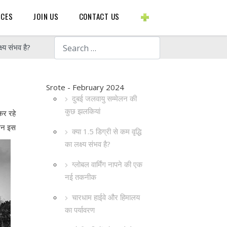
BLOGS ETC.
RCES
JOIN US
CONTACT US
Search
्ष्य संभव है?
Srote - February 2024
दुबई जलवायु सम्मेलन की
कुछ झलकियां
कर रहे
ेलन इस
क्या 1.5 डिग्री से कम वृद्धि
का लक्ष्य संभव है?
ग्लोबल वार्मिंग नापने की एक
नई तकनीक
चारधाम हाईवे और हिमालय
का पर्यावरण