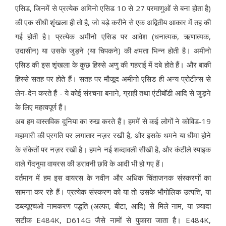
एसिड, जिनमें से प्रत्येक अमिनो एसिड 10 से 27 परमाणुओं से बना होता है)
की एक सीधी शृंखला ही तो है, जो बड़े करीने से एक अद्वितीय आकार में तह की
गई होती है। प्रत्येक अमीनो एसिड पर आवेश (धनात्मक, ऋणात्मक,
उदासीन) या उसके जुड़ने (या चिपकने) की क्षमता भिन्न होती है। अमीनो
एसिड की इस शृंखला के कुछ हिस्से अणु की गहराई में दबे होते हैं। और बाकी
हिस्से सतह पर होते हैं। सतह पर मौजूद अमीनो एसिड ही अन्य प्रोटीन्स से
लेन-देन करते हैं - ये कोई संरचना बनाने, ग्राही तथा एंटीबॉडी आदि से जुड़ने
के लिए महत्वपूर्ण हैं।
अब हम वास्तविक दुनिया का रुख करते हैं। हममें से कई लोगों ने कोविड-19
महामारी की प्रगति पर लगातार नज़र रखी है, और इसके थमने या धीमा होने
के संकेतों पर नज़र रखी है। हमने नई शब्दावली सीखी है, और कंटीले स्पाइक
वाले गेंदनुमा वायरस की डरावनी छवि के आदी भी हो गए हैं।
वर्तमान में हम इस वायरस के नवीन और अधिक चिंताजनक संस्करणों का
सामना कर रहे हैं। प्रत्येक संस्करण को या तो उसके भौगोलिक उत्पत्ति, या
डब्ल्यूएचओ नामकरण पद्धति (अल्फा, बीटा, आदि) से मिले नाम, या ज़्यादा
सटीक E484K, D614G जैसे नामों से पुकारा जाता है। E484K,