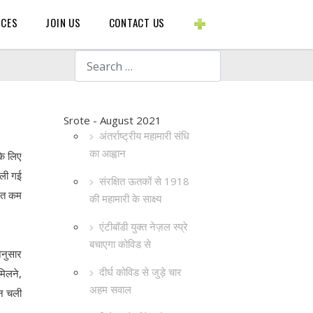
BLOGS ETC.
RCES
JOIN US
CONTACT US
Search
Srote - August 2021
अंतर्राष्ट्रीय महामारी संधि
का आह्वान
के लिए
ेली गई
संरक्षित ऊतकों से 1918
ीमत कम
की महामारी के साक्ष्य
एंटीबॉडी युक्त नेज़ल स्प्रे
बचाएगा कोविड से
अनुसार
दीर्घ कोविड से जुड़े चार
मिलने,
अहम सवाल
ान चली