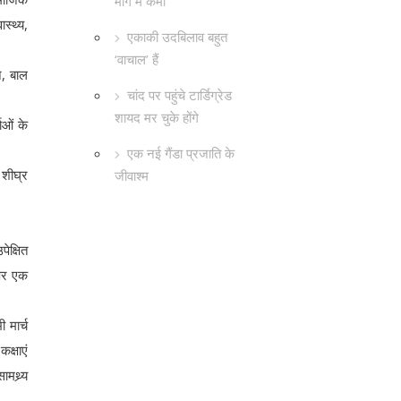
मांग में कमी
स्थ्य,
एकाकी उदबिलाव बहुत
‘वाचाल’ हैं
न, बाल
चांद पर पहुंचे टार्डिग्रेड
शायद मर चुके होंगे
ाओं के
एक नई गैंडा प्रजाति के
 शीघ्र
जीवाश्म
ेक्षित
 पर एक
 मार्च
क्षाएं
मथ्र्य