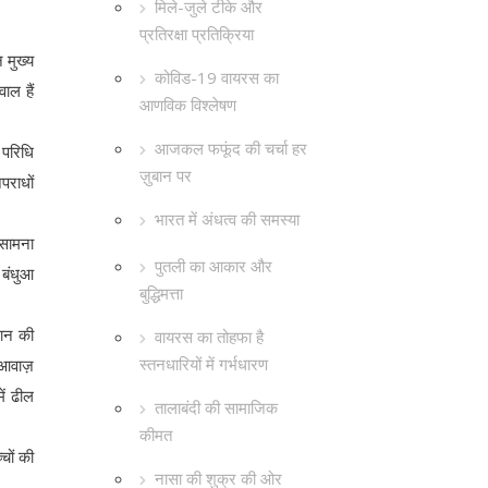
मिले-जुले टीके और
प्रतिरक्षा प्रतिक्रिया
 मुख्य
कोविड-19 वायरस का
ाल हैं
आणविक विश्लेषण
आजकल फफूंद की चर्चा हर
 परिधि
ज़ुबान पर
पराधों
भारत में अंधत्व की समस्या
 सामना
पुतली का आकार और
 बंधुआ
बुद्धिमत्ता
सान की
वायरस का तोहफा है
स्तनधारियों में गर्भधारण
ए आवाज़
ें ढील
तालाबंदी की सामाजिक
कीमत
चों की
नासा की शुक्र की ओर