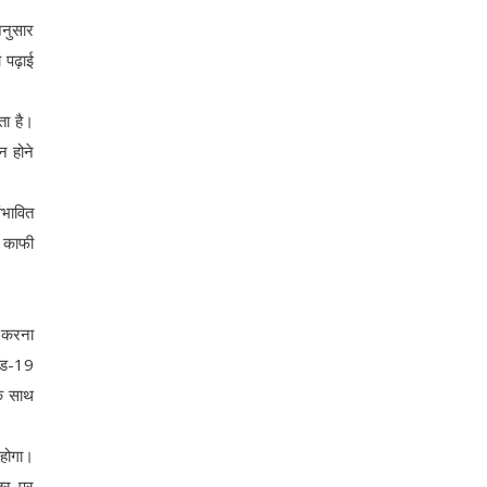
अनुसार
े पढ़ाई
ता है।
न होने
ंभावित
े काफी
त करना
विड-19
के साथ
 होगा।
्तर पर