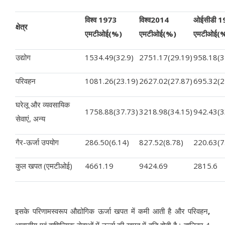
विश्व 1973
विश्व2014
ओईसीडी 1
क्षेत्र
एमटीओई(%)
एमटीओई(%)
एमटीओई(
उद्योग
1534.49(32.9)
2751.17(29.19)
958.18(3
परिवहन
1081.26(23.19)
2627.02(27.87)
695.32(2
घरेलू और व्यवसायिक
1758.88(37.73)
3218.98(34.15)
942.43(3
सेवाएं, अन्य
गैर-ऊर्जा उपयोग
286.50(6.14)
827.52(8.78)
220.63(7
कुल खपत (एमटीओई)
4661.19
9424.69
2815.6
इसके परिणामस्वरूप औद्योगिक ऊर्जा खपत में कमी आती है और परिवहन
,