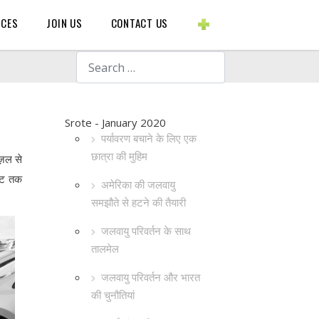
BLOGS ETC.
RCES
JOIN US
CONTACT US
Search
Srote - January 2020
पर्यावरण बचाने के लिए एक
छात्रा की मुहिम
ीज़ल से
िनट तक
अमेरिका की जलवायु
समझौते से हटने की तैयारी
जलवायु परिवर्तन के साथ
तालमेल
जलवायु परिवर्तन और भारत
की चुनौतियां