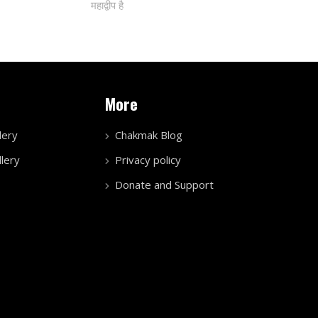
महाद्वीप है
More
lery
Chakmak Blog
lery
Privacy policy
Donate and Support