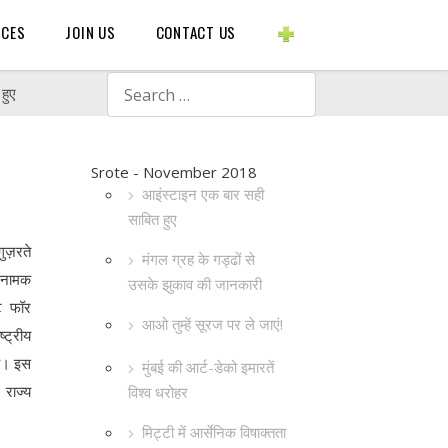
BLOGS ETC.
RCES
JOIN US
CONTACT US
Search
हुए
Srote - November 2018
आइंस्टाइन एक बार सही
साबित हुए
गुज़रते
मंगल ग्रह के गड्ढों से
2 नामक
उसके झुकाव की जानकारी
ूट फॉर
आओ तुम्हें सूरज पर ले जाएं!
्ट्रीय
है। इस
मुंबई की आर्ट-डेको इमारतें
 राज्य
विश्व धरोहर
मिट्टी में आर्सेनिक विषाक्तता