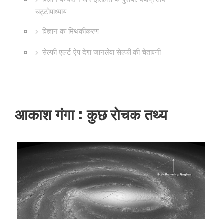
चट्टोपाध्याय
विज्ञान का मिथकीकरण
सेल्फी एलर्ट ऐप देगा जानलेवा सेल्फी की चेतावनी
आकाश गंगा : कुछ रोचक तथ्य