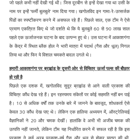
जो पहले कभी नहीं देखी गई थी। जिस दूरबीन से इन्हें देखा गया था उसी के
नाम पर इन्हें ‘फर्मी बुलबुले’ नाम दिया गया। खगोलविद इन गामा-रे-उत्सर्जक
पिंडों का स्पष्टीकरण करने में असफल रहे हैं। पिछले साल, एक टीम ने ऐसे
प्रमाण एकत्रित किए थे जो दर्शाते थे कि ये बुलबुले 60 से 90 लाख साल
पहले एक ऊर्जाजनक घटना के बाद उत्पन्न हुए थे। उस घटना में आकाशगंगा
के केंद्र में स्थित ब्लैक होल ने भारी मात्रा में पदार्थ (गैस और धूल) निगल
लिया था और फिर ये विशाल चमकते बादल उगले थे।
हमारी आकाशगंगा पर ब्राहृांड के दूसरी ओर से विचित्र ऊर्जा पल्स की बौछार
हो रही है
पिछले एक दशक में, खगोलविद सुदूर ब्राहृांड से आने वाली प्रकाश की
विचित्र कौंध देख रहे हैं। इन रहस्यमय संकेतों पर कोई सहमति नहीं बन पाई
है। 10 से अधिक वर्षों तक उनके बारे में जानने के बावजूद, शोधकर्ता ऐसे
केवल 30 कौंध देख पाए थे। लेकिन एक हालिया अध्ययन में, ऑस्ट्रेलियाई
वैज्ञानिकों ने 20 और चमक देखीं। हालांकि वे अभी भी अजीब चमक की
उत्पत्ति नहीं जानते, लेकिन टीम यह निर्धारित करने में सफल रही है कि इस
प्रकाश ने कई अरब प्रकाश-वर्ष गैस और धूल से होकर यात्रा की थी,