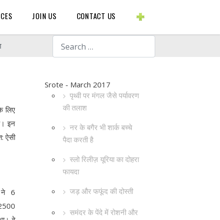
BLOGS ETC.
RCES
JOIN US
CONTACT US
Search
श
Srote - March 2017
पृथ्वी पर मंगल जैसे पर्यावरण
की तलाश
के लिए
है। इन
नर के बगैर भी शार्क बच्चे
त: ऐसी
पैदा करती है
स्लो रिलीज़ यूरिया का दोहरा
फायदा
जड़ और फफूंद की दोस्ती
 ने 6
 2500
समंदर के पेंदे में रोशनी और
था। वे