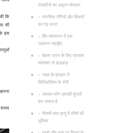
रोज़ारियो का अमूल्य योगदान
 की कि
मानसिक रोगियों और विकारों
का गढ़ भारत
बाद की
 कि इस
हिंद महासागर में एक
जलमग्न महाद्वीप
स्तुओं
बेहतर उपज के लिए प्रकाश
संश्लेषण से छेड़छाड़
राहत के इंतज़ार में
सिलिकोसिस के रोगी
 पहनना
आपका फोन आपकी चुगली
कर सकता है
ो शायद
मौसमी बाल मृत्यु में लीची की
भूमिका
बुढ़ापे और मृत्यु पर विजय के