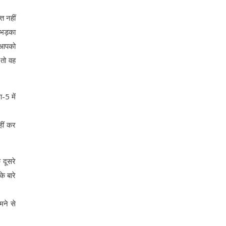
ि नहीं
ं भड़का
, आपको
 तो वह
-5 में
हीं कर
 दूसरे
े बारे
मने से