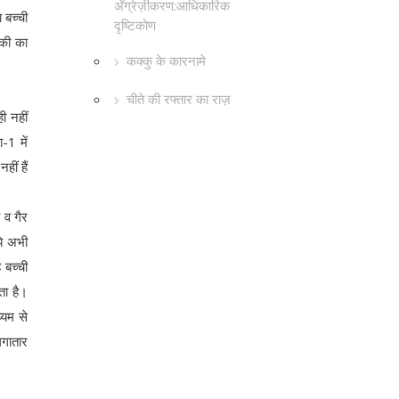
अँग्रेज़ीकरण:आधिकारिक
ा बच्ची
दृष्टिकोण
ड़की का
कक्कु के कारनामे
चीते की रफ्तार का राज़
ी नहीं
-1 में
ीं हैं
 व गैर
झे अभी
 बच्ची
ता है।
्यम से
लगातार