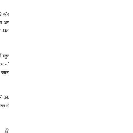
 है और
कुछ अब
ा-पिता
ं बहुत
शाम को
र साहब
अभी तक
्ता हो