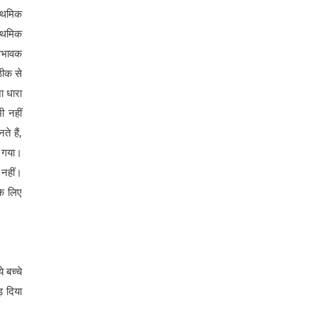
राथमिक
राथमिक
भिभावक
ठीक से
ा धारा
ी नहीं
े हैं,
ा गया।
 नहीं।
के लिए
 बच्चे
 दिया