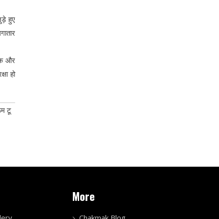
ड़े हुए
लगातार
्षक और
्षा हो
ूम टू
More
lery
Chakmak Blog