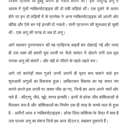
जिसमें प्रतिभा थी हूबहू अपनी ही नकल बनाने की। इस जादुगई अणु में
आपस में गुंथी न्यक्लियोटाइड्स की दो लंबी लड़ियां थीं। एक दूसरे से अलग
होने पर इन दो लड़ियों में से प्रत्येक ने अन्य न्यक्लियोटाइड्स को अपनी ओर
खींचा और ऐसे बन गई इनकी दो नकलें। यानी प्रजनन की शुरुआत हो चुकी
थी - एक अणु की जगह थे अब दो अणु।
आगे चलकर पुनरुत्पादन की यह प्रक्रिया कइयों बार दोहराई गई और जल्द
ही उस वक्त की हमारी युवा धरती पर फैले समंदर में डोलने लगी उस मूल
जनक अणु की संतानें। और यही थे जीवने के पहले-पहले रूप।
आगे जो कारोड़ों साल गुज़रे उनमें अपनी ही मूरत बना सकने वाले इन
शुरुआती अणुओं का विकसस हुआ। आखिरकार विकास का यह सफर तय
करते-करते इस धरती पर तमाम जीव छा गए, जिन्हें हम आज अपने चारों ओर
पाते हैं - कीटाणु, पौधे, चूहे, मानव इत्यादि। इनमें से हरेक जीव कोशिकाओं से
मिलकर बना है और कोशिकाओं का निर्माण एक ही तरह के कच्चे माल से हुआ
है - अमीनों अम्ल व न्यक्लियोटाइड्स। हरेक ज़िंदा कोशिका के केंद्र में बसा है
उस प्रथम अणु का वंशज जिसे हम आज डी.एन.ए. कहकर पुकारते हैं।