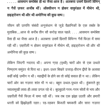
. . . . . आसमान कमोबेश ही था जैसा आज है। अलबत्ता उसमें छितरी विभिन्
न गैसें ज़रूर अजीब थीं। ऑक्सीजन न होकर वायुमंडल में मीथेन थी,
हाइड्रोजन थी और थी अमोनिया की कुछ वाष्प।
जीवन की उत्पत्ति संबंधी अनुसंधान से जुडे वैज्ञानिकों के एक तबके के
मुताबिक.....आज से करीब तीन सौ करोड़ साल पहले. . . . .आसमान कमोबेश
वैसा ही था जैसा आज है। अलबत्ता उसमें छितरी विभिन्न गैसें फिज़ा में समा
रही थीं। ज़हरीली न होकर वायुमंडल में मीथेन थी, हाइड्रोजन थी और थी
अमोनिया की कुछ वाष्प।
लेकिन जिंदगी नदारद थी। अपना ग्रह (पृथ्वी) चारों ओर से एक उथले
निष्प्राण समुंदर से घिरा था। इधर-उधर बिखरे उजाड़-वीरान द्वीपों के अलावा
कहीं कोई ज़मीन न थी। महाद्वीपों के होने का तो कोई सवाल ही न था। लेकिन
चारों ओर का नज़ारा शांत भी न था। बहुत उथल-पुथल थी। हुंकारते हुए
ज्वालामुखी लावा-ही-लावा उगल रहे थे। बुदबुदाते गरम-गरम सोतों से भाप और
ज़हरीली गैसें फिज़ा में समा रही थीं। जब तब एक झंझा उठती और हमारी
धरती को झिझोड़ती रहत। रह-रहकर बिजली चमकती और सारा नज़ारा