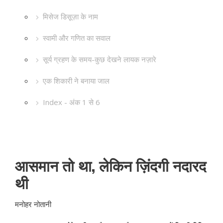
मिसेज डिसूज़ा के नाम
स्वामी और गणित का सवाल
सूर्य ग्रहण के समय-कुछ देखने लायक नज़ारे
एक शिकारी ने बनाया जाल
Index - अंक 1 से 6
आसमान तो था, लेकिन ज़िंदगी नदारद
थी
मनोहर नोतानी