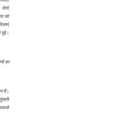
 दोनो
ंतर को
लिकाएं
ी हुई।
यों का
ण हैं।
ुंचाती
लिकाओं