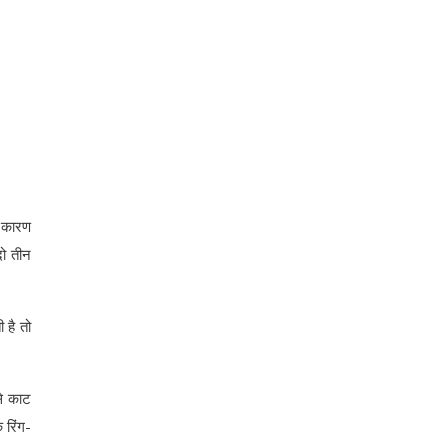
स कारण
दो तीन
 है तो
से काट
 रिंग-