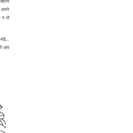
रखिएगा
 अपने
ग न तो
ड़े,...
 को आप