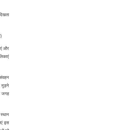
 दिखता
ी)
ाएं और
लिकाएं
संवहन
 मुड़ने
की जगह
 स्थान
ाएं इस