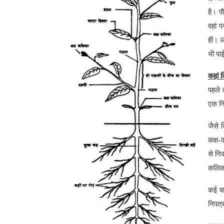
है। पौ
वहां 
ही। औ
भी पा
कहां
पहले 
एक नि
जैसे 
कक्ष-
से नि
कलिका
कई बार
निपत्