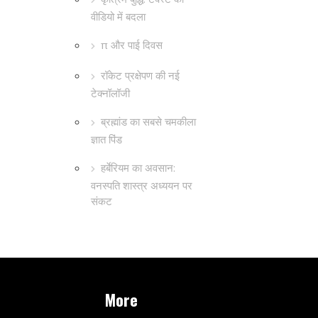
वीडियो में बदला
π और पाई दिवस
रॉकेट प्रक्षेपण की नई
टेक्नॉलॉजी
ब्रह्मांड का सबसे चमकीला
ज्ञात पिंड
हर्बेरियम का अवसान:
वनस्पति शास्त्र अध्ययन पर
संकट
More