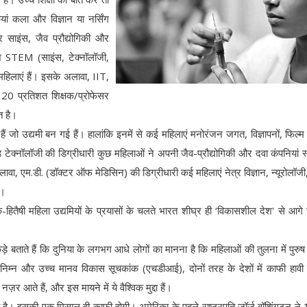
ां कला और विज्ञान या नर्सिंग
 साइंस, जैव प्रौद्योगिकी और
ंश STEM (साइंस, टेक्नॉलॉजी,
 महिलाएं हैं। इसके अलावा, IIT,
0 प्रतिशत शिक्षक/प्रोफेसर
त है।
हैं जो उद्यमी बन गई हैं। हालांकि इनमें से कई महिलाएं मनोरंजन जगत, विज्ञापनों, फिल्म 
एंड टेक्नॉलॉजी की डिग्रीधारी कुछ महिलाओं ने अपनी जैव-प्रौद्योगिकी और दवा कंपनियां स
ा, एम.डी. (डॉक्टर ऑफ मेडिसिन) की डिग्रीधारी कई महिलाएं नेत्र विज्ञान, न्यूरोलॉजी, 
ं।
ोक-हितैषी महिला उद्यमियों के प्रयासों के चलते भारत शीघ्र ही ‘विकासशील देश' से आग
ताते हैं कि दुनिया के लगभग आधे लोगों का मानना है कि महिलाओं की तुलना में पुरुष
ह निम्न और उच्च मानव विकास सूचकांक (एचडीआई), दोनों तरह के देशों में काफी हावी 
 नज़र आते हैं, और इस मायने में ये वैश्विक मुद्दा हैं।
िया है। इसकी एक मिसाल ही काफी होगी। अमेरिका के पहले राष्ट्रपति जॉर्ज वॉशिंगटन न