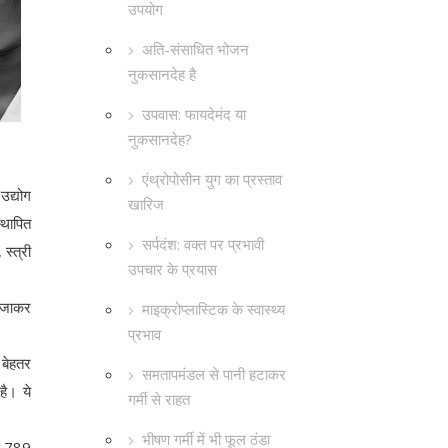
उपयोग
अति-संसाधित भोजन
नुकसानदेह है
उपवास: फायदेमंद या
नुकसानदेह?
एंथ्रोपोसीन युग का प्रस्ताव
उद्योग
खारिज
्थापित
सर्पदंश: वक्त पर प्रभावी
स्त्री
उपचार के प्रयास
े जाकर
माइक्रोप्लास्टिक के स्वास्थ्य
प्रभाव
 बेहतर
समतापमंडल से पानी हटाकर
है। ये
गर्मी से राहत
भीषण गर्मी में भी फूल ठंडा
े 1789