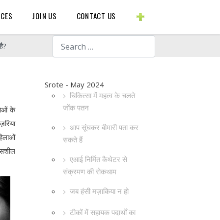
BLOGS ETC.
RCES
JOIN US
CONTACT US
Search
है?
Srote - May 2024
चिकित्सा में महत्व के चलते
जोंक पतन
ाओं के
नज़रिया
आप सूंघकर बीमारी पता कर
हिलाओं
सकते हैं
कासशील
एआई निर्मित कैथेटर से
संक्रमण की रोकथाम
जब हंसी मज़ाकिया न हो
टीकों में सहायक पदार्थों का