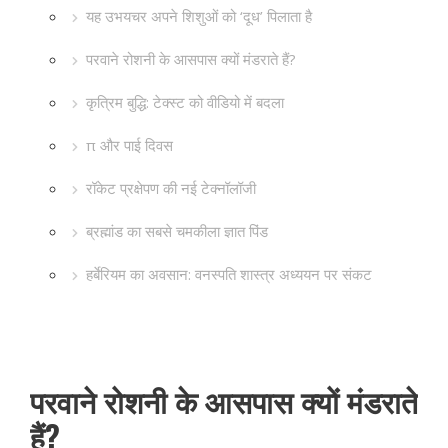
यह उभयचर अपने शिशुओं को ‘दूध’ पिलाता है
परवाने रोशनी के आसपास क्यों मंडराते हैं?
कृत्रिम बुद्धि: टेक्स्ट को वीडियो में बदला
π और पाई दिवस
रॉकेट प्रक्षेपण की नई टेक्नॉलॉजी
ब्रह्मांड का सबसे चमकीला ज्ञात पिंड
हर्बेरियम का अवसान: वनस्पति शास्त्र अध्ययन पर संकट
परवाने रोशनी के आसपास क्यों मंडराते
हैं?