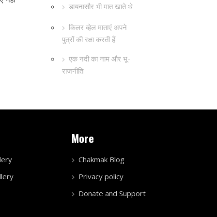
डायनासौर भी मात खाते थे
किलर व्हेल माताएं अपने
पुत्रों की रक्षा करती हैं
एक नदी का नाम और भू-
राजनीति
More
lery
Chakmak Blog
lery
Privacy policy
Donate and Support