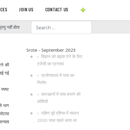
BLOGS ETC.
RCES
JOIN US
CONTACT US
Search
यु नहीं होता
Srote - September 2023
विज्ञान को बढ़ावा देने के लिए
एजेंसी का प्रस्ताव
रने की
पाई गई
प्रयोगशाला में मांस का
निर्माण
स्पष्ट
कारखानों में मांस बनाने की
कोशिशें
से भाग
दक्षिण पूर्व एशिया में सालन
मोटापा
2000 साल पहले आया था
ान्यता