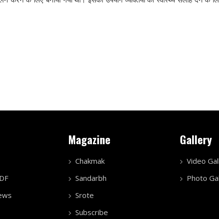
Magazine
Gallery
Chakmak
Video Gal
PDF
Sandarbh
Photo Gal
ews
Srote
Subscribe