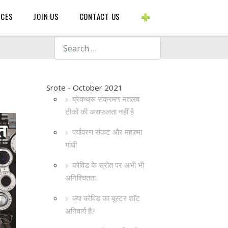
BLOGS ETC.
RCES
JOIN US
CONTACT US
Search
Srote - October 2021
ब्रेकथ्रू संक्रमण मतलब
टीकों की असफलता नहीं है
पर्यावरण संकट और महात्मा
गांधी
कोविड के स्रोत पर अभी भी
अनिश्चितता
क्या कोविड का बूस्टर शॉट
अनिवार्य है?