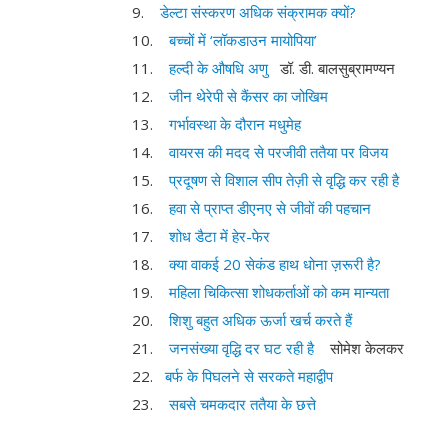
9.
डेल्टा संस्करण अधिक संक्रामक क्यों?
10.
बच्चों में ‘लॉकडाउन मायोपिया’
11.
हल्दी के औषधि अणु
डॉ. डी. बालसुब्रामण्यन
12.
जीन थेरेपी से कैंसर का जोखिम
13.
गर्भावस्था के दौरान मधुमेह
14.
वायरस की मदद से परजीवी ततैया पर विजय
15.
प्रदूषण से विशाल सीप तेज़ी से वृद्धि कर रही है
16.
हवा से प्राप्त डीएनए से जीवों की पहचान
17.
शोध डैटा में हेर-फेर
18.
क्या वाकई 20 सेकंड हाथ धोना ज़रूरी है?
19.
महिला चिकित्सा शोधकर्ताओं को कम मान्यता
20.
शिशु बहुत अधिक ऊर्जा खर्च करते हैं
21.
जनसंख्या वृद्धि दर घट रही है
सोमेश केलकर
22.
बर्फ के पिघलने से सरकते महाद्वीप
23.
सबसे चमकदार ततैया के छत्ते