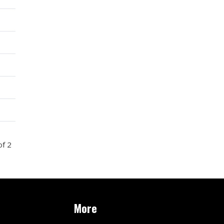
of 2
More