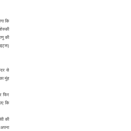
ेगा कि
शेरुकी
ाणु की
ाइट्स)
ंदर से
ा मुंह
और फिर
ढ़ाए कि
ीवी की
थ अपना