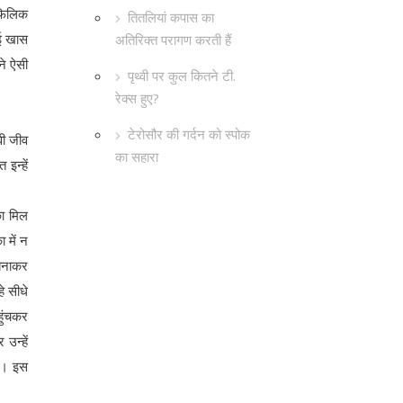
ोफिलिक
तितलियां कपास का
ोई खास
अतिरिक्त परागण करती हैं
ने ऐसी
पृथ्वी पर कुल कितने टी.
रेक्स हुए?
टेरोसौर की गर्दन को स्पोक
वी जीव
का सहारा
इन्हें
का मिल
 में न
 बनाकर
े सीधे
हुंचकर
उन्हें
ैं। इस