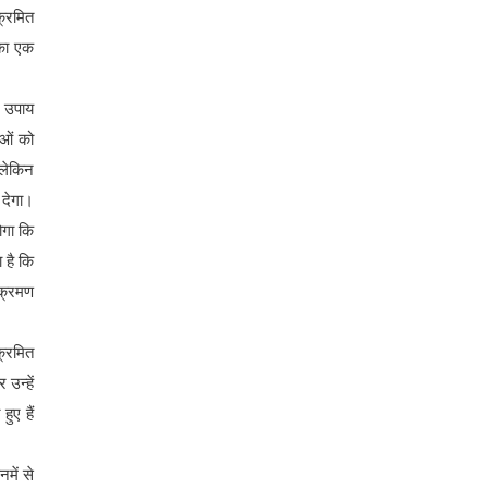
क्रमित
 का एक
स उपाय
ओं को
 लेकिन
 देगा।
ोगा कि
 है कि
ंक्रमण
क्रमित
उन्हें
ुए हैं
में से