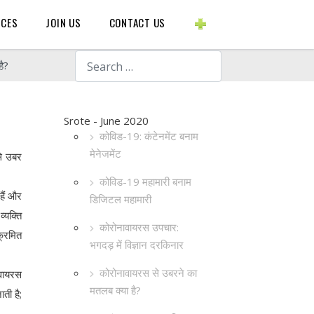
BLOGS ETC.
RCES
JOIN US
CONTACT US
Search
है?
Srote - June 2020
कोविड-19: कंटेनमेंट बनाम
मेनेजमेंट
से उबर
कोविड-19 महामारी बनाम
हैं और
डिजिटल महामारी
्यक्ति
कोरोनावायरस उपचार:
क्रमित
भगदड़ में विज्ञान दरकिनार
कोरोनावायरस से उबरने का
 वायरस
मतलब क्या है?
ती है;