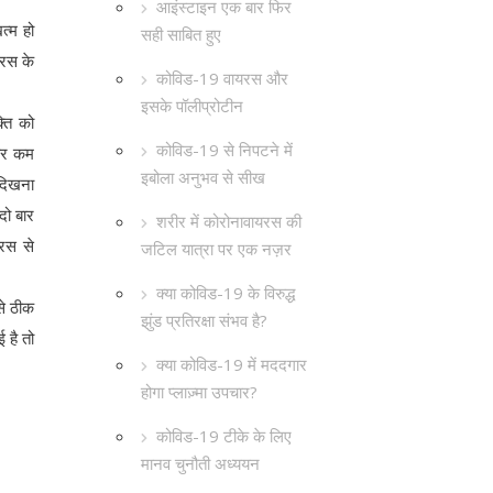
आइंस्टाइन एक बार फिर
त्म हो
सही साबित हुए
यरस के
कोविड-19 वायरस और
इसके पॉलीप्रोटीन
ति को
कोविड-19 से निपटने में
खार कम
इबोला अनुभव से सीख
 दिखना
दो बार
शरीर में कोरोनावायरस की
यरस से
जटिल यात्रा पर एक नज़र
क्या कोविड-19 के विरुद्ध
से ठीक
झुंड प्रतिरक्षा संभव है?
ई है तो
क्या कोविड-19 में मददगार
होगा प्लाज़्मा उपचार?
कोविड-19 टीके के लिए
मानव चुनौती अध्ययन