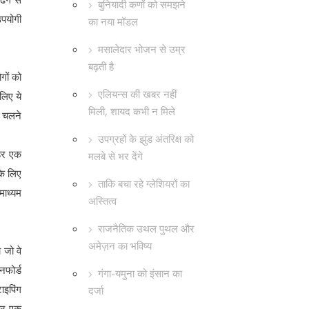
बुनियादी कणों को समझने
उपयोगी
का नया मॉडल
मसालेदार भोजन से उम्र
बढ़ती है
गों को
एलियन्स की खबर नहीं
 लिए ये
मिली, शायद कभी न मिले
े चलने
उपग्रहों के झुंड अंतरिक्ष को
 हर एक
मलबे से भर देंगे
के लिए
ताकि बचा रहे ग्लेशियरों का
माध्यम
अस्तित्व
राजनैतिक उथल पुथल और
अमेज़न का भविष्य
 जो वे
नफोर्ड
गंगा-यमुना को इंसान का
ाइपिंग
दर्जा
 और एक