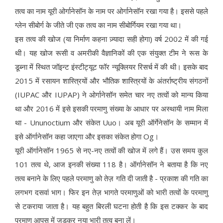
तत्व का नाम यूरी ओर्गानेसॉन के नाम पर ओर्गानेसॉन रखा गया है। इससे पहले
ग्लेन सीबोर्ग के जीते जी एक तत्व का नाम सीबोर्गियम रखा गया था।
इस तत्व की खोज (या निर्माण कहना ज़्यादा सही होगा) वर्ष 2002 में की गई
थी। यह खोज रूसी व अमरीकी वैज्ञानिकों की एक संयुक्त टीम ने रूस के
डूब्ना में स्थित जॉइन्ट इंस्टीट्यूट फॉर न्यूक्लियर रिसर्च में की थी। इसके बाद
2015 में रसायन शास्त्रियों और भौतिक शास्त्रियों के अंतर्राष्ट्रीय संगठनों
(IUPAC और IUPAP) ने ओर्गानेसॉन समेत चार नए तत्वों को मान्य किया
था और 2016 में इसे इसकी परमाणु संख्या के आधार पर अस्थायी नाम मिला
था - Ununoctium और संकेत Uuo। अब यूरी ऑर्गेनेसॉन के सम्मान में
इसे ऑर्गानेसॉन कहा जाएगा और इसका संकेत होगा Og।
यूरी ऑर्गानेसॉन 1965 से नए-नए तत्वों की खोज में लगे हैं। उस समय कुल
101 तत्व थे, आज इनकी संख्या 118 है। ऑर्गानेसॉन ने बताया है कि नए
तत्व बनाने के लिए पहले परमाणु को तेज़ गति दी जाती है - प्रकाश की गति का
लगभग दसवां भाग। फिर इन तेज़ भागते परमाणुओं को भारी तत्वों के परमाणु
से टकराया जाता है। यह बहुत बिरली घटना होती है कि इस टक्कर के बाद
परमाणु आपस में जुड़कर नया भारी तत्व बना लें।