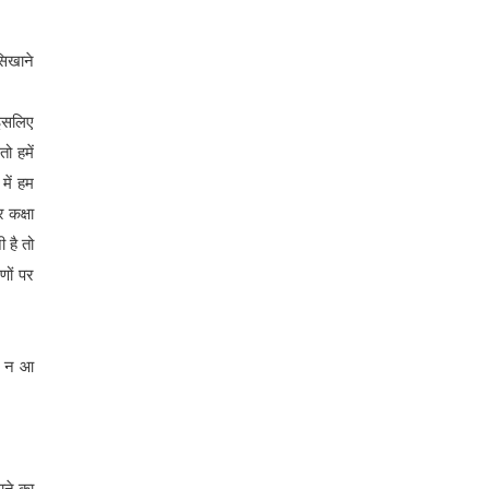
सिखाने
 इसलिए
ो हमें
में हम
 कक्षा
 है तो
णों पर
ना न आ
ाने का