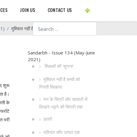
BLOGS ETC.
RCES
JOIN US
CONTACT US
Search
21)
मुश्किल नहीं है बच्चों को गिनती सिखाना
Sandarbh - Issue 134 (May-June
2021)
शिक्षकों की ‘सुनना’
मुश्किल नहीं है बच्चों को
हद शुरू
गिनती सिखाना
ता है।
मन के चित्रों और खयालों से
नती के
लिखने-पढ़ने की चिंगारी तक
र्राटे
छतरी
ारत भरी
दविन्दर कौर उप्पल एक
खने को