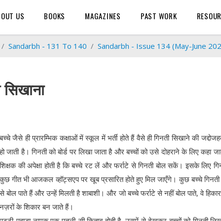
BOUT US
BOOKS
MAGAZINES
PAST WORK
RESOU
Sandarbh - 131 To 140
Sandarbh - Issue 134 (May-June 20
ती सिखाना
बच्चे जैसे ही प्रारम्भिक कक्षाओं में स्कूल में भर्ती होते हैं वैसे ही गिनती सिखाने की जद्दोज
हो जाती है। गिनती को बोर्ड पर लिखा जाता है और बच्चों को उसे दोहराने के लिए कहा जा
शिक्षक की अपेक्षा होती है कि बच्चे रट लें और फर्राटे से गिनती बोल सकें। इसके लिए गि
कुछ गीत भी आजकल व्हॉट्सएप पर खूब प्रसारित होते हुए मिल जाएँगे। कुछ बच्चे गिनती फ
से बोल पाते हैं और उन्हें मिलती है शाबाशी। और जो बच्चे फर्राटे से नहीं बोल पाते, वे हिक
नज़रों के शिकार बन जाते हैं।
पट्टी-पहाड़ा नामक एक पतली-सी किताब होती है, उसमें से देखकर बच्चों को गिनती लि