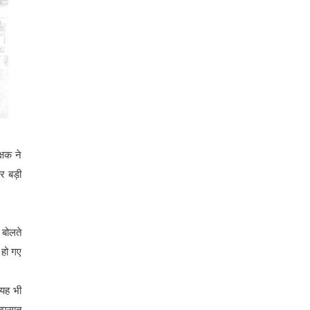
्षक ने
कर बड़ी
 बोलते
 हो गए
 यह भी
त्मसात