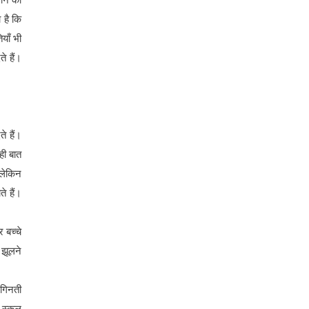
 है कि
याँ भी
े हैं।
े हैं।
ही बात
। लेकिन
े हैं।
 बच्चे
 झूलने
 गिनती
 स्कूल