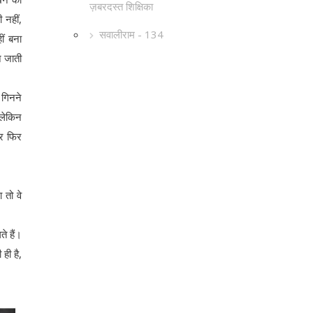
ज़बरदस्त शिक्षिका
 नहीं,
सवालीराम - 134
ीं बना
न जाती
 गिनने
 लेकिन
और फिर
 तो वे
े हैं।
 ही है,