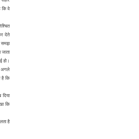
 कि वे
निश्चित
र देते
की समझ
ा जाता
गई हो।
। अगले
 है कि
ख दिया
ेखा कि
लता है