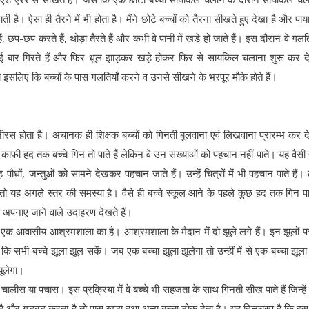
 ऐसा ही तैरने में भी होता है। मैंने छोटे बच्चों को तैरना सीखते हुए देखा है और पाया
 छप-छप करते हैं, थोड़ा तैरते हैं और कभी वे पानी में खड़े हो जाते हैं। इस दौरान वे गलति
 कई बार गिरते हैं और फिर धूल झाड़कर खड़े होकर फिर से सायकिल चलाना शुरू कर देत
लिए कि बच्चों के पास गलतियाँ करने व उनसे सीखने के भरपूर मौके होते हैं।
 नीरस होता है। अचानक ही शिक्षक बच्चों को गिनती बुलवाना एवं लिखवाना प्रारम्भ कर देत
। काफी हद तक बच्चे गिन तो पाते हैं लेकिन वे उन संख्याओं को पहचान नहीं पाते। यह वैसी 
 पेड़-पौधों, जन्तुओं को सामने देखकर पहचान जाते हैं। उन्हें चित्रों में भी पहचान पाते हैं
तो यह अगले स्तर की समस्या है। वैसे ही बच्चे स्कूल आने के पहले कुछ हद तक गिन पात
रा अपनाए जाने वाले उदाहरण देखते हैं।
 एक आवासीय आश्रमशाला का है। आश्रमशाला के मैदान में दो झूले लगे हैं। इन झूलों पर
ा कि सभी बच्चे झूला झूल सकें। जब एक बच्चा झूला झूलेगा तो उन्हीं में से एक बच्चा झूला
झूलेगा।
कि चालीस या पचास। इस प्रक्रिया में वे बच्चे भी सहजता के साथ गिनती सीख पाते हैं जिन्हें
 है और गड़बड़ करता है तो पास खड़ा हुआ अन्य बच्चा टोक देता है। यह दिलचस्प है कि इस