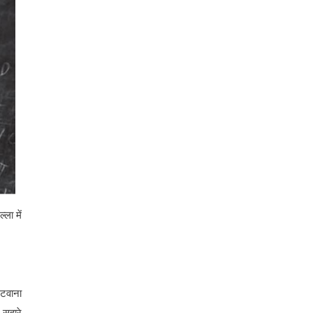
ला में
रटवाना
 सहारे