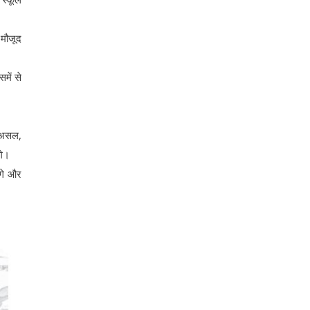
 मौजूद
में से
दरअसल,
गे।
लगे और