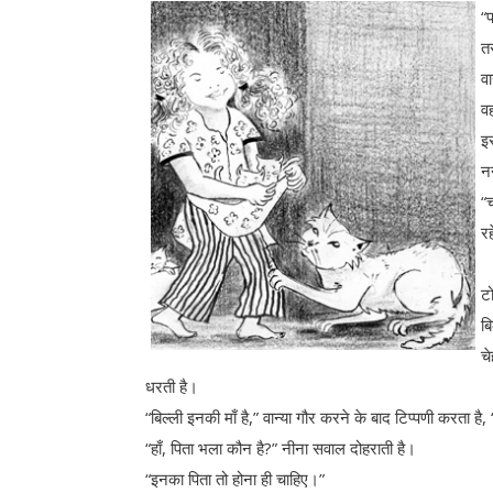
“
तर
व
व
इस
न
“
र
टो
ब
च
धरती है।
“बिल्ली इनकी माँ है,” वान्या गौर करने के बाद टिप्पणी करता है
“हाँ, पिता भला कौन है?” नीना सवाल दोहराती है।
“इनका पिता तो होना ही चाहिए।”