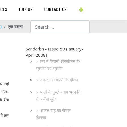
BLOGS ETC.
RCES
JOIN US
CONTACT US
Search
)
एक घटना
Sandarbh - Issue 59 (January-
April 2008)
हवा में कितनी ऑक्सीजन है?
प्रयोग-दर-प्रयोग
टाइटन से वापसी के दौरान
ेध रही
 गोल-
फलों के गुच्छे बनाम ‘प्रकृति
के रसीले बुके’
के बीच
अकल दाढ़ का रोचक
 भी कर
किस्सा