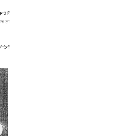
ते हैं
पास ला
ौटियों