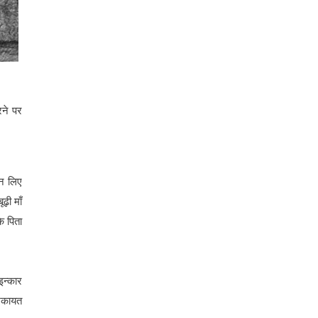
रने पर
ीन लिए
ढ़ी माँ
े पिता
 इन्कार
शिकायत