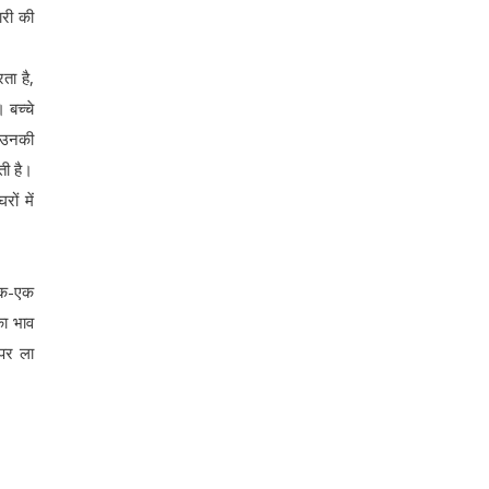
ारी की
ता है,
 बच्चे
। उनकी
ती है।
ों में
 एक-एक
का भाव
 पर ला