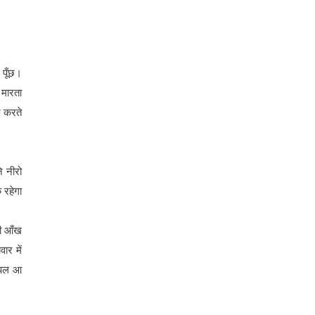
 पूँछ।
 मारता
र करते
े नीरो
 रहेगा
की आँख
ार में
र पल आ