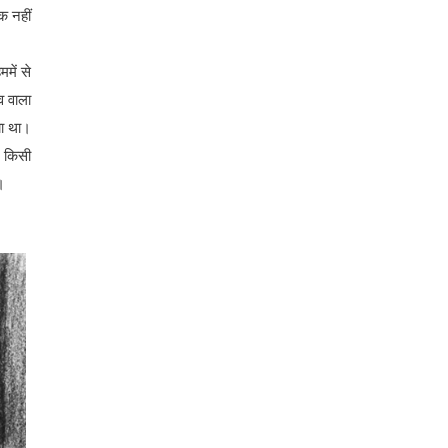
तक नहीं
में से
व वाला
या था।
ह किसी
।