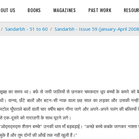
BOUT US
BOOKS
MAGAZINES
PAST WORK
RESOU
Sandarbh - 51 to 60
Sandarbh - Issue 59 (January-April 2008
सूबह का समय था। बर्फ से जमी जालियों से छनकर चमकदार धूप बच्चों के कमरे को ब
थी। वान्या, छँटे बालों और बटन-सी नाक वाला छह साल का लड़का और उसकी नन्ही
मटोल घुँघराले बालों वाली चार वर्षीय बहन नीना जागे और अपने-अपने पलंग की बल्लियों 
से एक-दूसरे को नाराज़गी के साथ घूरने लगे।
“ओद्मद्मद्म! शैतान बच्चे!” उनकी धाय माँ बड़बड़ाई। “अच्छे बच्चे कबके जागकर नाश्ता
चुके हैं और तुम दोनों की आँखें तक नहीं खुली हैं।”