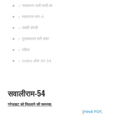
नामकरण भारी तत्वों का
महाभारत भाग-4
पक्की दोस्ती
पुस्तकालय माने क्या?
रॉकेट
Index-अंक 49-54
सवालीराम-54
ग्रेफाइट को पिघलाने की समस्या!
[
Hindi PDF,