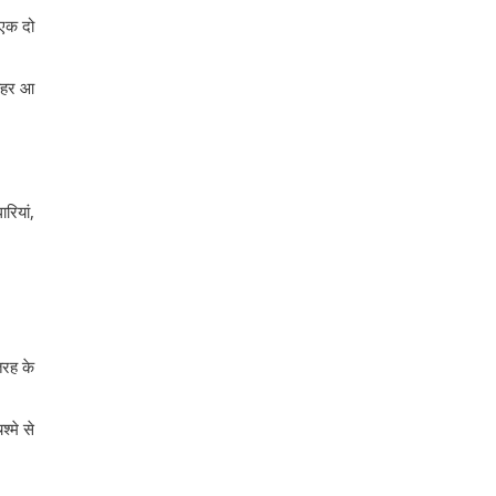
 एक दो
बाहर आ
रियां,
तरह के
्मे से