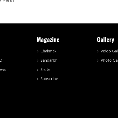
कार मिला है।
Magazine
Gallery
Chakmak
Video Gal
PDF
Sandarbh
Photo Gal
ews
Srote
Subscribe