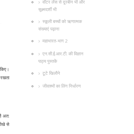
वॉटर लेंस से दूरबीन भी और
सूक्ष्मदर्शी भी
स्कूली बच्चों को ऋणात्मक
संख्याएं पढ़ाना
महाभारत-भाग 2
एन.सी.ई.आर.टी. की विज्ञान
पाठ्य पुस्तकें
त किए।
टूटे खिलौने
ा रखता
जीवाश्मों का लिंग निर्धारण
है अत:
ोखे से