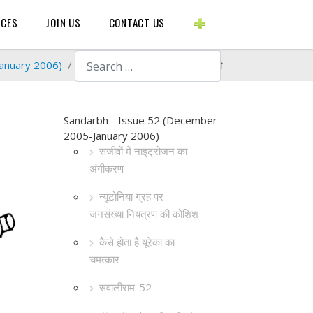
BLOGS ETC.
RCES
JOIN US
CONTACT US
Search
anuary 2006)
वॉटर लेंस से दूरबीन भी और सूक्ष्मदर्शी भी
Sandarbh - Issue 52 (December
2005-January 2006)
सजीवों में नाइट्रोजन का
अंगीकरण
न्यूटोनिया ग्रह पर
जनसंख्या नियंत्रण की कोशिश
कैसे होता है यूरेका का
चमत्कार
सवालीराम-52