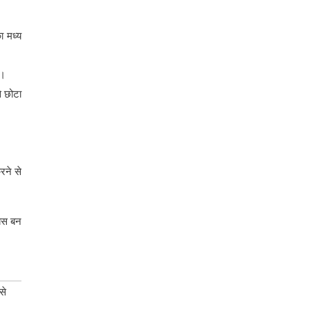
ा मध्य
ं।
े छोटा
रने से
 बस बन
से