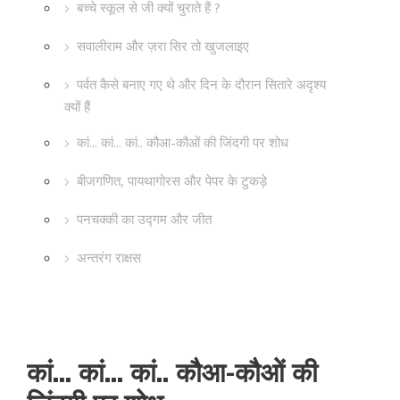
बच्चे स्कूल से जी क्यों चुराते हैं ?
सवालीराम और ज़रा सिर तो खुजलाइए
पर्वत कैसे बनाए गए थे और दिन के दौरान सितारे अदृश्य
क्यों हैं
कां... कां... कां.. कौआ-कौओं की जिंदगी पर शोध
बीजगणित, पायथागोरस और पेपर के टुकड़े
पनचक्की का उद्गम और जीत
अन्तरंग राक्षस
कां... कां... कां.. कौआ-कौओं की