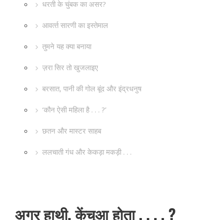
धरती के चुंबक का असर?
आवर्त्‍त सारणी का इस्‍तेमाल
तुमने यह क्‍या बनाया
ज़रा सिर तो खुजलाइए
बरसात, पानी की गोल बूंद और इंद्रधनुष
‘कौन ऐसी महिला है . . . ?’
छतन और मास्‍टर साहब
ललचाती गंध और केकड़ा मकड़ी . . .
अगर हाथी, केंचुआ होता . . . . ?