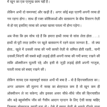
में खून का एक प्रमुख काम यही है।
लेकिन अभी दो समस्‍याएं और खड़ी हैं। अगर कोई बड़ा प्राणी अपनी त्‍वचा हो
नम रहना होगा। साथ ही रक्‍त कोशिकाओं और वातावरण के बीच विसरण तेज़ी
से हो पाए इसलिए त्‍वचा को अच्‍छा खासा पतला भी होना पड़ेगा।
अब जैसा कि हम सोच रहे हैं कि हमारा हाथी त्‍वचा से सांस लेता होता . . .।
हाथी तो पूरी तरह ज़मीन पर खुले बातावरण में रहने वाला जानवर है... तो क्‍या
होता... खुले में उसकी त्‍वचा की नमी काफी तेज़ी से वाष्पित होती रहती... यानी
उसकी जि़ंदगी की सबसे बड़ी लड़ाई होती अपनी त्‍वचा की नमी बनाए रखने की
ताकि ऑक्‍सीजन घुलती रहे; और इसी से जुड़ी लड़ाई होती अपनी नाजुक,
पतली त्‍वचा को बचाए रखने की।
लेकिन शायद एक महत्‍वपूर्ण सवाल अभी भी बचा है – वो है क्रियाशीलता का।
अगर आयतन की तुलना में सतह का क्षेत्रफल कम है तो खून कम ही
ऑक्‍सीजन ले जा सकेगा; और इसका असर सीधे-सीधे जीव की क्रियाशील
और बड़े बहुकोशीय जीव को गैसीय आदान प्रदान के लिए ऐसी सतह चाहिए
जिसका खेत्रफल काफी बड़ा हो। ऐसे में हमारा तेज़ी से भागने दौड़ने वाला