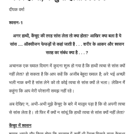
दीपक वर्मा
श्‍वसन-1
अगर हाथी, केंचुए की तरह सांस लेता तो क्‍या होता
?
आखिर क्‍या बला है ये
सांस .... ऑक्‍सीजन फेफड़ों से कहां जाती है . . . शरीर के आकर और श्‍वसन
सतह का संबंध क्‍या है . . .
?
अचानक एक ख्‍याल दिमाग में कुदना शुरू हो गया है कि हाथी त्‍वचा से सांस क्‍यों
नहीं लेता? हो सकता है कि आप कहें कि अजीब बेहूदा ख्‍याल है; अरे भई अच्‍छी
भली नाक बनी है सांस लेने को तो कोई त्‍वचा से सांस क्‍यों ले भला। लेकि‍न मैं
कहूंगा कि आप मेरी परेशानी समझ नहीं रहे।
अब देखिए न, अभी-अभी मुझे केंचुए के बारे में मालूम पड़ा है कि वो अपनी त्‍वचा
से सांस लेता है। तो फिर मैं क्‍यों न सांचूं कि हाथी त्‍वचा से सांस क्‍यों नहीं लेता?
केंचुए में श्‍वसन
शायद आपने गौर किया होगा कि बरसात में कहीं भी रेंगता दिखने वाला केंचुआ