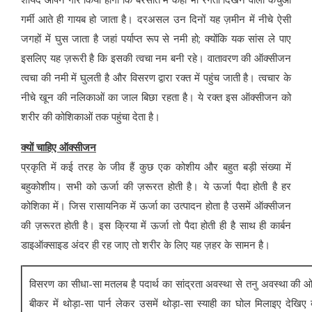
गर्मी आते ही गायब हो जाता है। दरअसल उन दिनों यह ज़मीन में नीचे ऐसी
जगहों में घुस जाता है जहां पर्याप्‍त रूप से नमी हो; क्‍योंकि यक सांस ले पाए
इसलिए यह ज़रूरी है कि इसकी त्‍वचा नम बनी रहे। वातावरण की ऑक्‍सीजन
त्‍वचा की नमी में घुलती है और विसरण द्वारा रक्‍त में पहुंच जाती है। त्‍वचार के
नीचे खून की नलिकाओं का जाल बि‍छा रहता है। ये रक्‍त इस ऑक्‍सीजन को
शरीर की कोशि‍काओं तक पहुंचा देता है।
क्‍यों चाहिए ऑक्‍सीजन
प्रकृति में कई तरह के जीव हैं कुछ एक कोशीय और बहुत बड़ी संख्‍या में
बहुकोशीय। सभी को ऊर्जा की ज़रूरत होती है। ये ऊर्जा पैदा होती है हर
कोशिका में। जिस रासायनिक में ऊर्जा का उत्‍पादन होता है उसमें ऑक्‍सीजन
की ज़रूरत होती है। इस क्रिया में ऊर्जा तो पैदा होती ही है साथ ही कार्बन
डाइऑक्‍साइड अंदर ही रह जाए तो शरीर के लिए यह ज़हर के सामन है।
विसरण का सीधा-सा मतलब है पदार्थ का सांद्रता अवस्था से तनु अवस्था की 
बीकर में थोड़ा-सा पार्न लेकर उसमें थोड़ा-सा स्याही का घोल मिलाइए देखिए