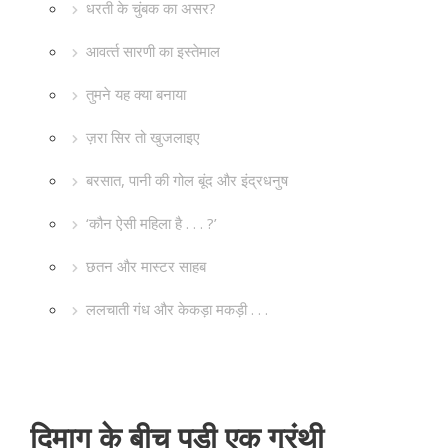
धरती के चुंबक का असर?
आवर्त्‍त सारणी का इस्‍तेमाल
तुमने यह क्‍या बनाया
ज़रा सिर तो खुजलाइए
बरसात, पानी की गोल बूंद और इंद्रधनुष
‘कौन ऐसी महिला है . . . ?’
छतन और मास्‍टर साहब
ललचाती गंध और केकड़ा मकड़ी . . .
दिमाग के बीच पड़ी एक ग्रंथी