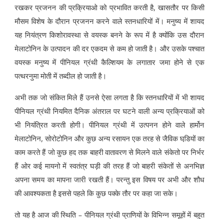
रखकर प्रजनन की प्रक्रियाओ को प्रभावित करती है, खासतौर पर किसी
मौसम विशेष के दौरान प्रजनन करने वाले स्‍तनधारियों में। मनुष्‍य में शायद
यह नियंत्रण किशोरावस्‍था से वयस्‍क बनने के रूप में है क्‍योंकि उस दौरान
मेलाटोनिन के उत्‍पादन की दर एकदम से कम हो जाती है। और उसके पश्‍चात
वयस्‍क मनुष्‍य में पीनियल ग्रंथी कैल्शियम के लगातार जमा होने से एक
पत्‍थरनुमा मोती में तब्‍दील हो जाती है।
अभी तक जो संकित मिले हैं उनसे ऐसा लगता है कि स्‍तनधारियों में भी शायद
पीनियल ग्रंथी नियमित दैनिक अंतराल पर घटने वाली अन्‍य प्रक्रियाओं को
भी नियंत्रित करती होगी। पीनियल ग्रंथी में उत्‍पनन होने वाले हार्मोन
मेलाटोनिन, सोरोटोनिन और कुछ अन्‍य रसायन एक तरह से जैविक घडि़यों का
काम करते हैं जो कुछ हद तक बाहरी वातावरण से मिलने वाले संकेतो पर निर्भर
हैं ओर कई मायनो में स्‍वतंत्र घड़ी की तरह हैं जो बाहरी संकेतों से अनभिज्ञ
अपना समय का मापना जारी रखती हैं। परन्‍तु इस विषय पर अभी और शौध
की आवश्‍यकता है इससे पहले कि कुछ पक्‍के तौर पर कहा जा सके।
तो यह है आज की स्थिति – पीनियल ग्रंथी प्राणियों के विभिन्‍न समूहों में बहुत