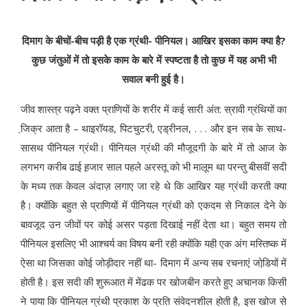
दिमाग के बीचों-बीच पड़ी है एक ग्रंथी- पीनियल। आखिर इसका काम क्‍या है
?
कुछ जंतुओं में तो इसके काम के बारे में स्‍पष्‍टता है तो कुछ में यह अभी भी
सवाल बनी हुई है।
जीव शास्‍त्र पढ़ने वक्‍त प्राणियों के शरीर में कई सारी अंत: स्रावी ग्रंथियों का
जि़क्र आता है – थाइरॉयड, पिटचुटरी, एड्रीनल, . . . और इन सब के साथ-
सासथ पीनियल ग्रंथी। पीनियल ग्रंथी की मौजूदगी के बारे में तो आज के
लगभग करीब ढाई ह़जार साल पहले अरस्‍तू को भी मालूम था परन्‍तु बीसवीं सदी
के मध्‍य तक केवल अंदाज़ लगाए जा रहे थे कि आखिर यह ग्रंथी करती क्‍या
है। क्‍योंकि बहुत से प्राणि‍यों में पीनियल ग्रंथी को एकदम से निकाल देने के
बावजूद उन जीवों पर कोई असर पड़ता दिखाई नहीं देता था। बहुत समय तो
पीनियल इसलिए भी आश्‍चर्य का विषय बनी रही क्‍योंकि यही एक अंग मस्तिष्‍क में
ऐसा था जिसका कोई जोड़ीदार नहीं था- दिमाग में अन्‍य सब रचनाएं जोडि़यों में
होती है। इस सदी की शुरूआत में मेंढक पर खोजबीन करते हुए अचानक किसी
ने पाया कि पीनियल ग्रंथी प्रकाश के प्रति संवेदनशील होती है, इस खोज से