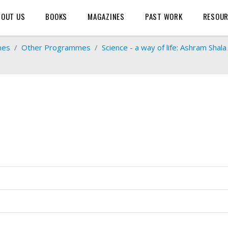
BOUT US
BOOKS
MAGAZINES
PAST WORK
RESOU
mes
Other Programmes
Science - a way of life: Ashram Shal