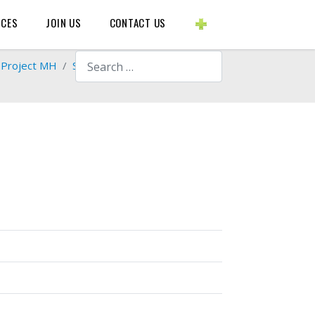
BLOGS ETC.
RCES
JOIN US
CONTACT US
Search
a Project MH
Study Material