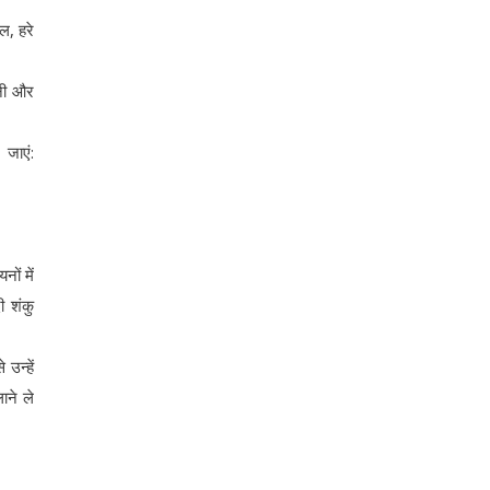
ल, हरे
गनी और
जाएं:
नों में
ी शंकु
 उन्हें
ाने ले