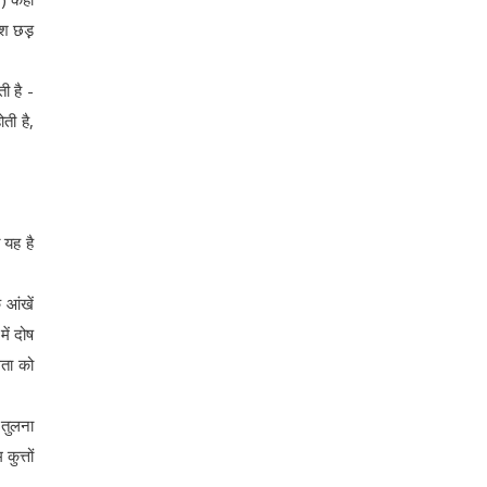
श छड़़
ती है -
ती है,
 यह है
 आंखें
ें दोष
धता को
ी तुलना
कुत्तों