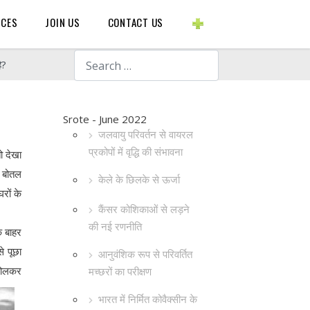
BLOGS ETC.
RCES
JOIN US
CONTACT US
Search
ै?
Srote - June 2022
जलवायु परिवर्तन से वायरल
प्रकोपों में वृद्धि की संभावना
ो देखा
े बोतल
केले के छिलके से ऊर्जा
रों के
कैंसर कोशिकाओं से लड़ने
की नई रणनीति
े बाहर
े पूछा
आनुवंशिक रूप से परिवर्तित
 घोलकर
मच्छरों का परीक्षण
भारत में निर्मित कोवैक्सीन के