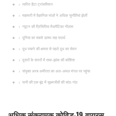
त्वरित डैटा ट्रांसमिशन
महामारी में वैज्ञानिक मांओं ने अधिक चुनौतियां झेलीं
न्यूटन की प्रिंसिपिया मैथमैटिका नीलाम
दुनिया का सबसे ऊष्मा-सह पदार्थ
दूध पचाने की क्षमता से पहले दूध का सेवन
दूसरों के सपनों में ताक-झांक की कोशिश
संयुक्त अरब अमीरात का अल-अमल मंगल पर पहुंचा
पानी की एक बूंद में सूक्ष्मजीवों की सांठ-गांठ
अधिक संक्रामक कोविड-19 वायरस