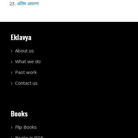
23.
अंतिम आवरण
Eklavya
About us
What we do
Past work
Contact us
Books
Flip Books
Books in PDF