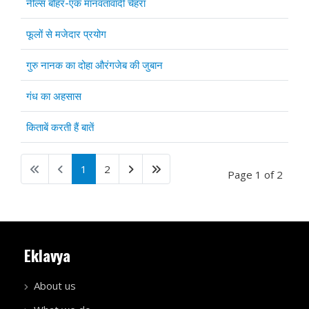
नील्स बोहर-एक मानवतावादी चेहरा
फूलों से मजेदार प्रयोग
गुरु नानक का दोहा औरंगजेब की जुबान
गंध का अहसास
किताबें करती हैं बातें
1
2
Page 1 of 2
Eklavya
About us