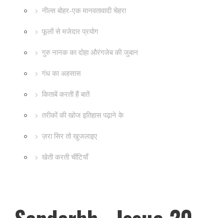
नील्स बोहर-एक मानवतावादी चेहरा
फूलों से मजेदार प्रयोग
गुरु नानक का दोहा औरंगजेब की जुबान
गंध का अहसास
किताबें करती हैं बातें
तरीकों की खोज इतिहास पढ़ाने के
ज़रा सिर तो खुजलाइए
खेती करती चींटियाँ