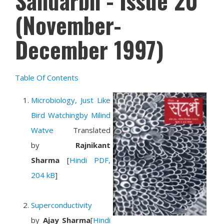
Sandarbh - Issue 20
(November-
December 1997)
Table Of Contents
Microbiology, Just Like
Bird Watchingby Milind
Watve
Translated
by
Rajnikant
Sharma
[
Hindi PDF,
204 kB
]
Superconductivity
by
Ajay Sharma
[
Hindi