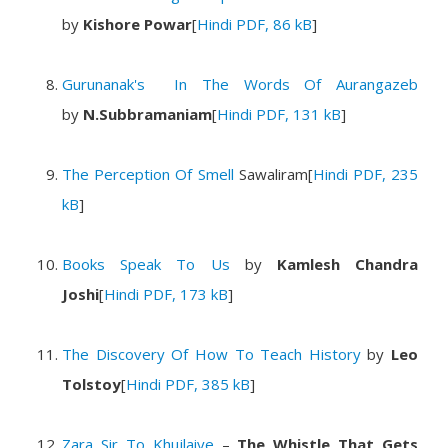
by
Kishore Powar
[
Hindi PDF, 86 kB
]
Gurunanak's In The Words Of Aurangazeb
by
N.Subbramaniam
[
Hindi PDF, 131 kB
]
The Perception Of Smell
Sawaliram
[
Hindi PDF, 235
kB
]
Books Speak To Us
by
Kamlesh Chandra
Joshi
[
Hindi PDF, 173 kB
]
The Discovery Of How To Teach History
by
Leo
Tolstoy
[
Hindi PDF, 385 kB
]
Zara Sir To Khujlaiye
–
The Whistle That Gets