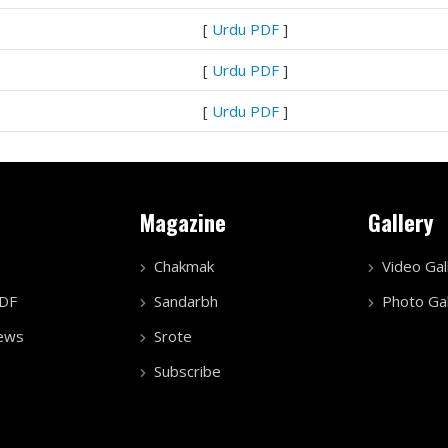
[
Urdu PDF
]
[
Urdu PDF
]
[
Urdu PDF
]
Magazine
Gallery
Chakmak
Video Gal
PDF
Sandarbh
Photo Gal
ews
Srote
Subscribe