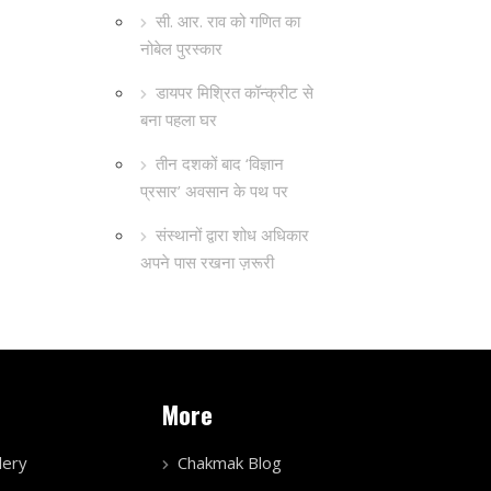
सी. आर. राव को गणित का
नोबेल पुरस्कार
डायपर मिश्रित कॉन्क्रीट से
बना पहला घर
तीन दशकों बाद ‘विज्ञान
प्रसार’ अवसान के पथ पर
संस्थानों द्वारा शोध अधिकार
अपने पास रखना ज़रूरी
More
lery
Chakmak Blog