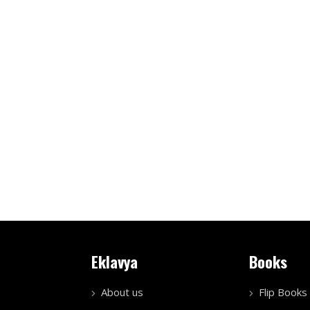
Eklavya
Books
About us
Flip Books